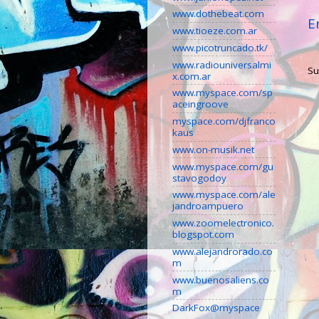
www.dothebeat.com
E
www.tioeze.com.ar
www.picotruncado.tk/
www.radiouniversalmi
Su
x.com.ar
www.myspace.com/sp
aceingroove
myspace.com/djfranco
kaus
www.on-musik.net
www.myspace.com/gu
stavogodoy
www.myspace.com/ale
jandroampuero
www.zoomelectronico.
blogspot.com
www.alejandrorado.co
m
www.buenosaliens.co
m
DarkFox@myspace