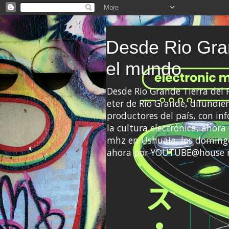
Desde Rio Gran
el mundo
Desde Rio Grande Tierra del
eter de Río Grande, difundien
productores del país, con info
la cultura electrónica, ahor
mhz en Ushuaia, los domingo
ahora por YOUTUBE@house 