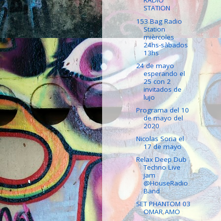
RADIO
STATION
153 Bag Radio
Station
mièrcoles
24hs-sàbados
13hs
24 de mayo
esperando el
25 con 2
invitados de
lujo
Programa del 10
de mayo del
2020
Nicolas Soria el
17 de mayo
Relax Deep Dub
Techno Live
jam
@HouseRadio
Band
SET PHANTOM 03
OMAR AMO