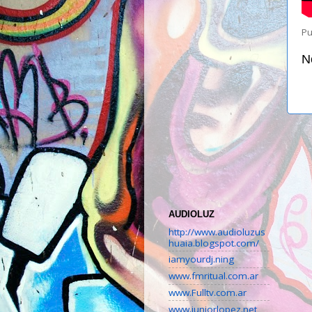
Pu
N
AUDIOLUZ
http://www.audioluzus
huaia.blogspot.com/
iamyourdj.ning
www.fmritual.com.ar
www.Fulltv.com.ar
www.juniorlopez.net