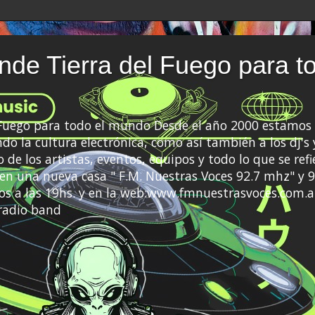
de Tierra del Fuego para t
 Fuego para todo el mundo Desde el año 2000 estamos 
do la cultura electrónica, como así también a los dj's 
 de los artistas, eventos, equipos y todo lo que se refi
a en una nueva casa " F.M. Nuestras Voces 92.7 mhz" y 9
s a las 19hs. y en la web:www.fmnuestrasvoces.com.a
radio band