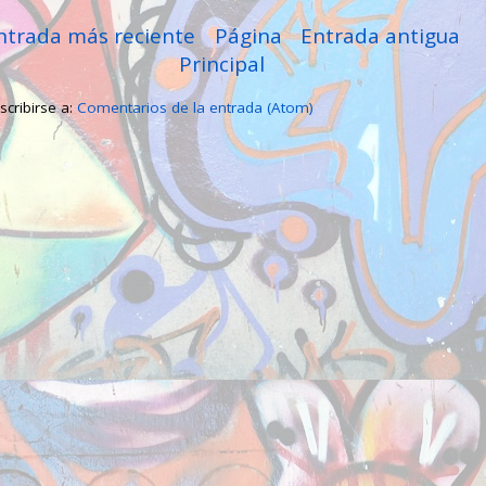
ntrada más reciente
Página
Entrada antigua
Principal
scribirse a:
Comentarios de la entrada (Atom)