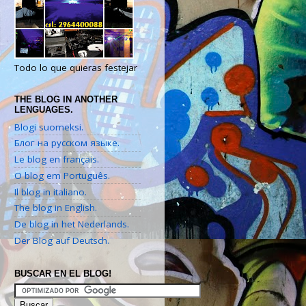
Todo lo que quieras festejar
THE BLOG IN ANOTHER
LENGUAGES.
Blogi suomeksi.
Блог на русском языке.
Le blog en français.
O blog em Português.
Il blog in italiano.
The blog in English.
De blog in het Nederlands.
Der Blog auf Deutsch.
BUSCAR EN EL BLOG!