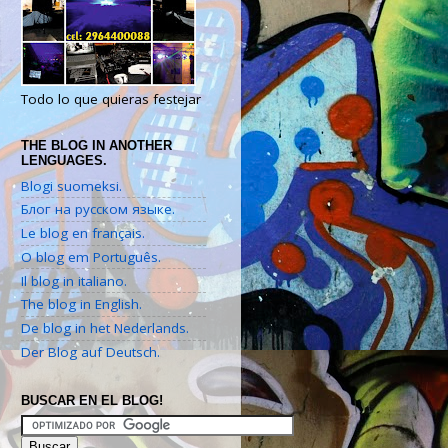
Todo lo que quieras festejar
THE BLOG IN ANOTHER
LENGUAGES.
Blogi suomeksi.
Блог на русском языке.
Le blog en français.
O blog em Português.
Il blog in italiano.
The blog in English.
De blog in het Nederlands.
Der Blog auf Deutsch.
BUSCAR EN EL BLOG!