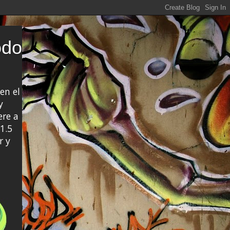
odo
en el
y
ere a
1.5
r y