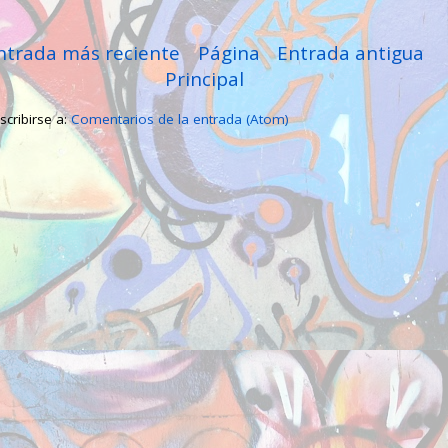
ntrada más reciente
Página
Entrada antigua
Principal
scribirse a:
Comentarios de la entrada (Atom)