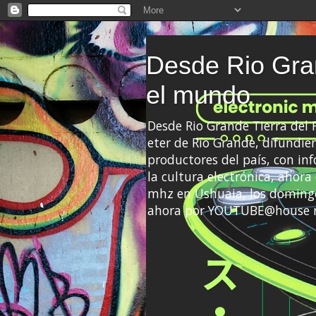
Desde Rio Gran
el mundo
Desde Rio Grande Tierra del
eter de Río Grande, difundien
productores del país, con info
la cultura electrónica, ahor
mhz en Ushuaia, los domingo
ahora por YOUTUBE@house 