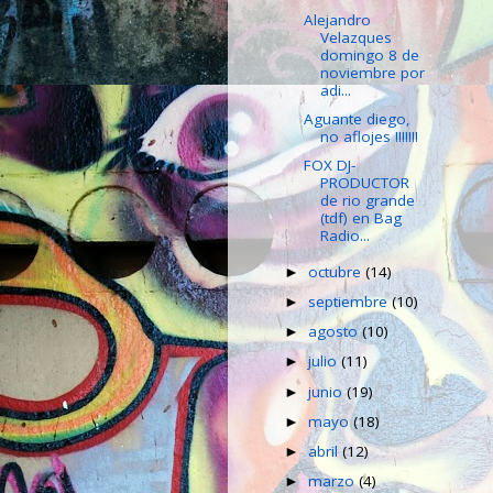
Alejandro
Velazques
domingo 8 de
noviembre por
adi...
Aguante diego,
no aflojes !!!!!!!
FOX DJ-
PRODUCTOR
de rio grande
(tdf) en Bag
Radio...
octubre
(14)
►
septiembre
(10)
►
agosto
(10)
►
julio
(11)
►
junio
(19)
►
mayo
(18)
►
abril
(12)
►
marzo
(4)
►