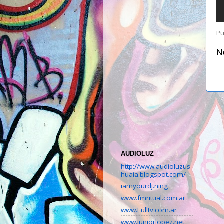
Pu
N
AUDIOLUZ
http://www.audioluzus
huaia.blogspot.com/
iamyourdj.ning
www.fmritual.com.ar
www.Fulltv.com.ar
www.juniorlopez.net