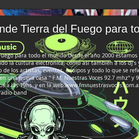
de Tierra del Fuego para t
 Fuego para todo el mundo Desde el año 2000 estamos 
do la cultura electrónica, como así también a los dj's 
 de los artistas, eventos, equipos y todo lo que se refi
a en una nueva casa " F.M. Nuestras Voces 92.7 mhz" y 9
s a las 19hs. y en la web:www.fmnuestrasvoces.com.a
radio band