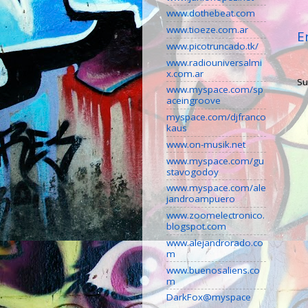
www.dothebeat.com
www.tioeze.com.ar
E
www.picotruncado.tk/
www.radiouniversalmi
x.com.ar
Su
www.myspace.com/sp
aceingroove
myspace.com/djfranco
kaus
www.on-musik.net
www.myspace.com/gu
stavogodoy
www.myspace.com/ale
jandroampuero
www.zoomelectronico.
blogspot.com
www.alejandrorado.co
m
www.buenosaliens.co
m
DarkFox@myspace