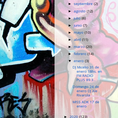
septiembre
(2)
►
agosto
(12)
►
julio
(6)
►
junio
(7)
►
mayo
(10)
►
abril
(11)
►
marzo
(20)
►
febrero
(14)
►
enero
(3)
▼
DJ Micelio 31 de
enero 18hs. en
FM RADIO
PLUS 89.3...
Domingo 24 de
enero DJ Ale
Rivarola
MISS ADK 17 de
enero
2020
(123)
►