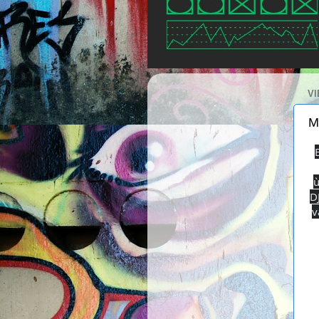
VI
M
ù
D
v