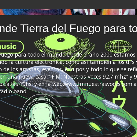
de Tierra del Fuego para t
 Fuego para todo el mundo Desde el año 2000 estamos 
do la cultura electrónica, como así también a los dj's 
 de los artistas, eventos, equipos y todo lo que se refi
a en una nueva casa " F.M. Nuestras Voces 92.7 mhz" y 9
s a las 19hs. y en la web:www.fmnuestrasvoces.com.a
radio band