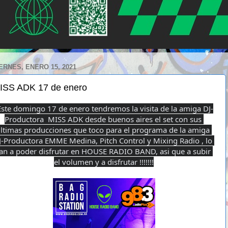
ERNES, ENERO 15, 2021
ISS ADK 17 de enero
Este domingo 17 de enero tendremos la visita de la amiga DJ-
Productora  MISS ADK desde buenos aires el set con sus 
ltimas producciones que toco para el programa de la amiga 
J-Productora EMME Medina, Pitch Control y Mixing Radio , lo 
an a poder disfrutar en HOUSE RADIO BAND, asi que a subir 
el volumen y a disfrutar !!!!!!!