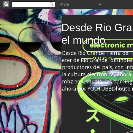
Desde Rio Gran
el mundo
Desde Rio Grande Tierra del
eter de Río Grande, difundien
productores del país, con info
la cultura electrónica, ahor
mhz en Ushuaia, los domingo
ahora por YOUTUBE@house 