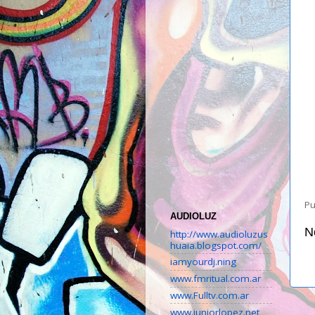
Pu
AUDIOLUZ
N
http://www.audioluzus
huaia.blogspot.com/
iamyourdj.ning
www.fmritual.com.ar
www.Fulltv.com.ar
www.juniorlopez.net