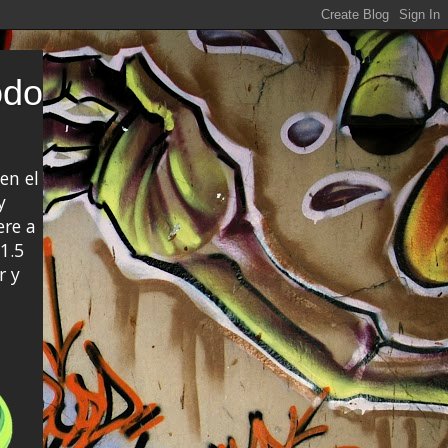
odo
en el
y
ere a
1.5
r y