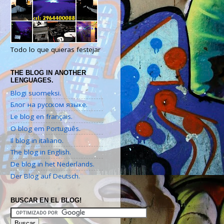
Todo lo que quieras festejar
THE BLOG IN ANOTHER
LENGUAGES.
Blogi suomeksi.
Блог на русском языке.
Le blog en français.
O blog em Português.
Il blog in italiano.
The blog in English.
De blog in het Nederlands.
Der Blog auf Deutsch.
BUSCAR EN EL BLOG!