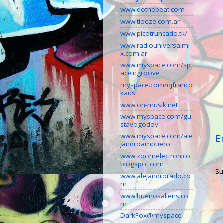
www.dothebeat.com
www.tioeze.com.ar
www.picotruncado.tk/
www.radiouniversalmi
x.com.ar
www.myspace.com/sp
aceingroove
myspace.com/djfranco
kaus
www.on-musik.net
www.myspace.com/gu
stavogodoy
www.myspace.com/ale
E
jandroampuero
www.zoomelectronico.
blogspot.com
Su
www.alejandrorado.co
m
www.buenosaliens.co
m
DarkFox@myspace