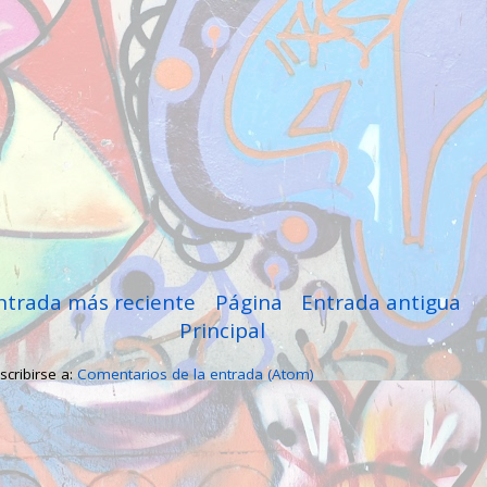
ntrada más reciente
Página
Entrada antigua
Principal
scribirse a:
Comentarios de la entrada (Atom)