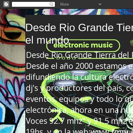
Desde Rio Grande Tier
el mundo
Desde Rio Grande Tierra del
Desde el año 2000 estamos en
difundiendo la cultura electr
dj's y productores del país, co
eventos, equipos y todo lo que
electrónica, ahora en una nu
Voces 92.7 mhz" y 91.5 mhz e
19hs. y en la web:www.fmnue