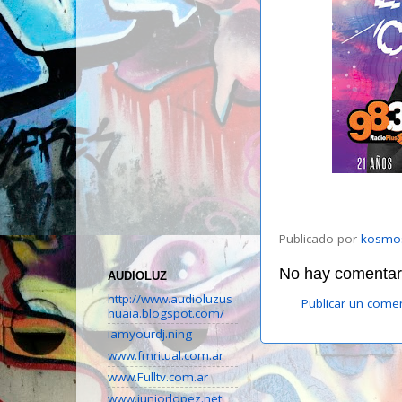
Publicado por
kosmo
No hay comentari
AUDIOLUZ
http://www.audioluzus
Publicar un come
huaia.blogspot.com/
iamyourdj.ning
www.fmritual.com.ar
www.Fulltv.com.ar
www.juniorlopez.net