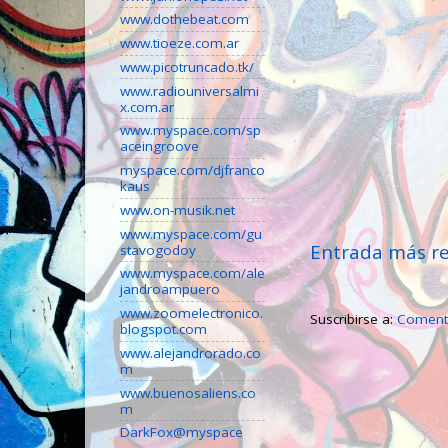
www.dothebeat.com
www.tioeze.com.ar
www.picotruncado.tk/
www.radiouniversalmi
x.com.ar
www.myspace.com/sp
aceingroove
myspace.com/djfranco
kaus
www.on-musik.net
www.myspace.com/gu
Entrada más re
stavogodoy
www.myspace.com/ale
jandroampuero
www.zoomelectronico.
Suscribirse a:
Comenta
blogspot.com
www.alejandrorado.co
m
www.buenosaliens.co
m
DarkFox@myspace