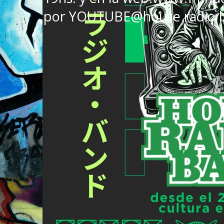
por YOUTUBE@house radio 