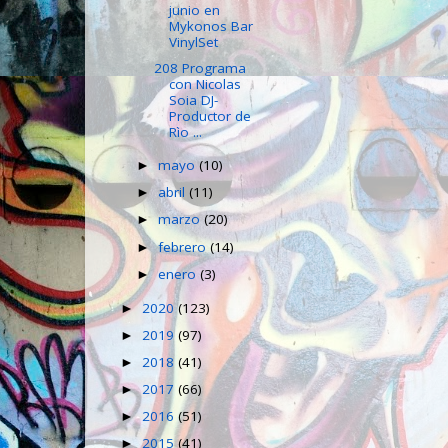
junio en
Mykonos Bar
VinylSet
208 Programa
con Nicolas
Soia DJ-
Productor de
Rìo ...
mayo
(10)
►
abril
(11)
►
marzo
(20)
►
febrero
(14)
►
enero
(3)
►
2020
(123)
►
2019
(97)
►
2018
(41)
►
2017
(66)
►
2016
(51)
►
2015
(41)
►