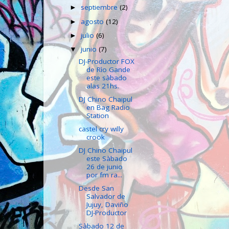
septiembre
(2)
►
agosto
(12)
►
julio
(6)
►
junio
(7)
▼
DJ-Productor FOX
de Rìo Gande
este sàbado
alas 21hs.
DJ Chino Chaipul
en Bag Radio
Station
castel cry willy
crook
DJ Chino Chaipul
este Sàbado
26 de junio
por fm ra...
Desde San
Salvador de
Jujuy, Daviño
DJ-Productor
Sàbado 12 de