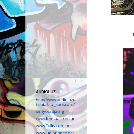
AUDIOLUZ
http://www.audioluzus
huaia.blogspot.com/
iamyourdj.ning
www.fmritual.com.ar
www.Fulltv.com.ar
www.juniorlopez.net