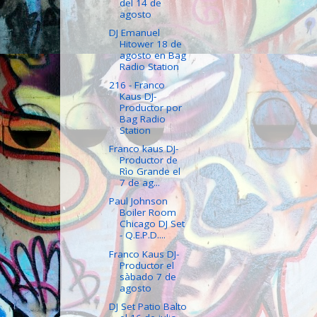
del 14 de
agosto
DJ Emanuel
Hitower 18 de
agosto en Bag
Radio Station
216 - Franco
Kaus DJ-
Productor por
Bag Radio
Station
Franco kaus DJ-
Productor de
Rìo Grande el
7 de ag...
Paul Johnson
Boiler Room
Chicago DJ Set
- Q.E.P.D....
Franco Kaus DJ-
Productor el
sàbado 7 de
agosto
DJ Set Patio Balto