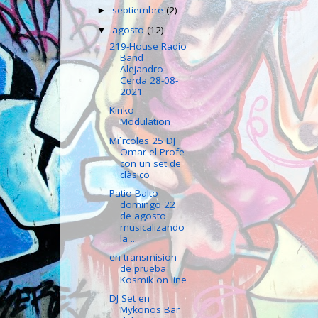
septiembre
(2)
►
agosto
(12)
▼
219-House Radio
Band
Alejandro
Cerda 28-08-
2021
Kinko -
Modulation
Mi`rcoles 25 DJ
Omar el Profe
con un set de
clàsico
Patio Balto
domingo 22
de agosto
musicalizando
la ...
en transmision
de prueba
Kosmik on line
DJ Set en
Mykonos Bar