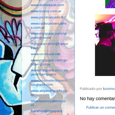
www.dothebeat.com
www.tioeze.com.ar
www.picotruncado.tk/
www.radiouniversalmi
x.com.ar
www.myspace.com/sp
aceingroove
myspace.com/djfranco
kaus
www.on-musik.net
www.myspace.com/gu
stavogodoy
www.myspace.com/ale
jandroampuero
www.zoomelectronico.
blogspot.com
Publicado por
kosmo
www.alejandrorado.co
m
No hay comentari
www.buenosaliens.co
m
Publicar un come
DarkFox@myspace