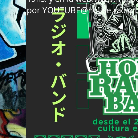
por YOUTUBE@house radio 