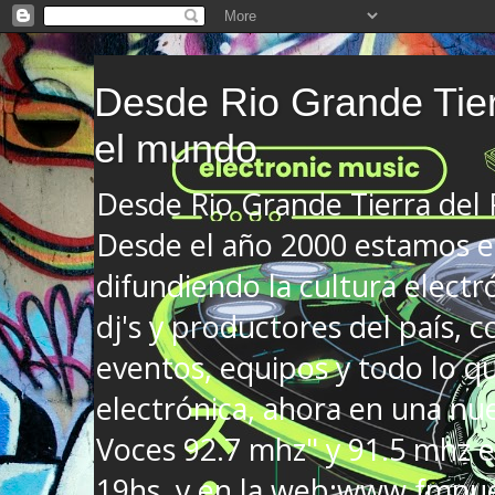
Desde Rio Grande Tier
el mundo
Desde Rio Grande Tierra del
Desde el año 2000 estamos en
difundiendo la cultura electr
dj's y productores del país, co
eventos, equipos y todo lo que
electrónica, ahora en una nu
Voces 92.7 mhz" y 91.5 mhz e
19hs. y en la web:www.fmnue