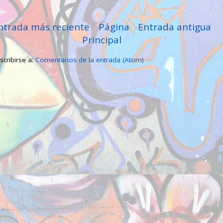
ntrada más reciente
Página
Entrada antigua
Principal
scribirse a:
Comentarios de la entrada (Atom)