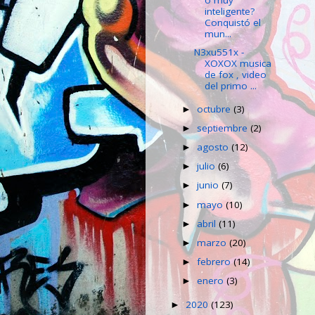
inteligente?
Conquistó el
mun...
N3xu551x -
XOXOX musica
de fox , video
del primo ...
octubre
(3)
►
septiembre
(2)
►
agosto
(12)
►
julio
(6)
►
junio
(7)
►
mayo
(10)
►
abril
(11)
►
marzo
(20)
►
febrero
(14)
►
enero
(3)
►
2020
(123)
►