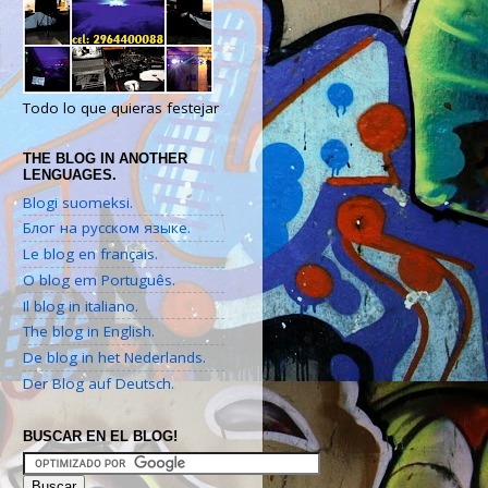
Todo lo que quieras festejar
THE BLOG IN ANOTHER
LENGUAGES.
Blogi suomeksi.
Блог на русском языке.
Le blog en français.
O blog em Português.
Il blog in italiano.
The blog in English.
De blog in het Nederlands.
Der Blog auf Deutsch.
BUSCAR EN EL BLOG!