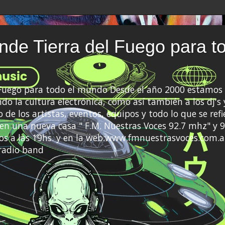
de Tierra del Fuego para t
 Fuego para todo el mundo Desde el año 2000 estamos 
do la cultura electrónica, como así también a los dj's 
 de los artistas, eventos, equipos y todo lo que se refi
a en una nueva casa " F.M. Nuestras Voces 92.7 mhz" y 9
s a las 19hs. y en la web:www.fmnuestrasvoces.com.a
radio band