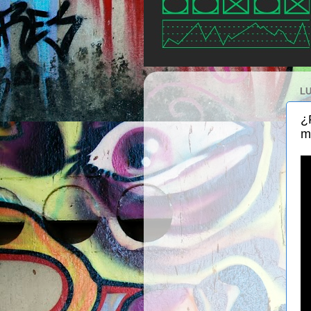
LU
¿
m