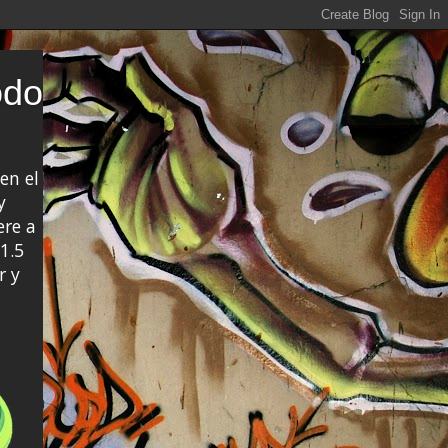
odo
en el
y
ere a
1.5
r y