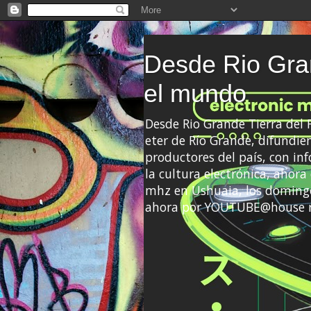
Desde Rio Gran
el mundo
Desde Rio Grande Tierra del
eter de Río Grande, difundien
productores del país, con info
la cultura electrónica, ahor
mhz en Ushuaia, los domingo
ahora por YOUTUBE@house 