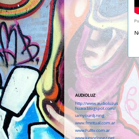
Pu
N
AUDIOLUZ
http://www.audioluzus
huaia.blogspot.com/
iamyourdj.ning
www.fmritual.com.ar
www.Fulltv.com.ar
www.juniorlopez.net