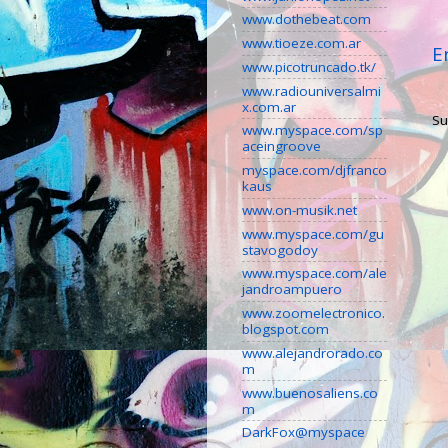
www.dothebeat.com
www.tioeze.com.ar
E
www.picotruncado.tk/
www.radiouniversalmi
x.com.ar
Su
www.myspace.com/sp
aceingroove
myspace.com/djfranco
kaus
www.on-musik.net
www.myspace.com/gu
stavogodoy
www.myspace.com/ale
jandroampuero
www.zoomelectronico.
blogspot.com
www.alejandrorado.co
m
www.buenosaliens.co
m
DarkFox@myspace