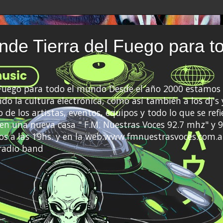
de Tierra del Fuego para t
 Fuego para todo el mundo Desde el año 2000 estamos 
do la cultura electrónica, como así también a los dj's 
 de los artistas, eventos, equipos y todo lo que se refi
a en una nueva casa " F.M. Nuestras Voces 92.7 mhz" y 9
s a las 19hs. y en la web:www.fmnuestrasvoces.com.a
radio band