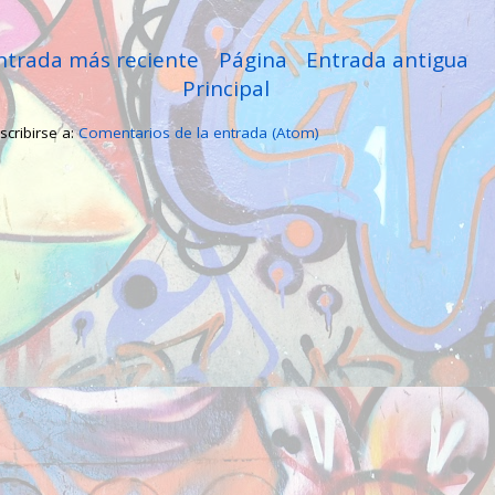
ntrada más reciente
Página
Entrada antigua
Principal
scribirse a:
Comentarios de la entrada (Atom)