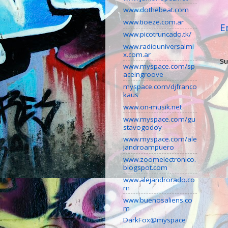
www.dothebeat.com
www.tioeze.com.ar
E
www.picotruncado.tk/
www.radiouniversalmi
x.com.ar
Su
www.myspace.com/sp
aceingroove
myspace.com/djfranco
kaus
www.on-musik.net
www.myspace.com/gu
stavogodoy
www.myspace.com/ale
jandroampuero
www.zoomelectronico.
blogspot.com
www.alejandrorado.co
m
www.buenosaliens.co
m
DarkFox@myspace