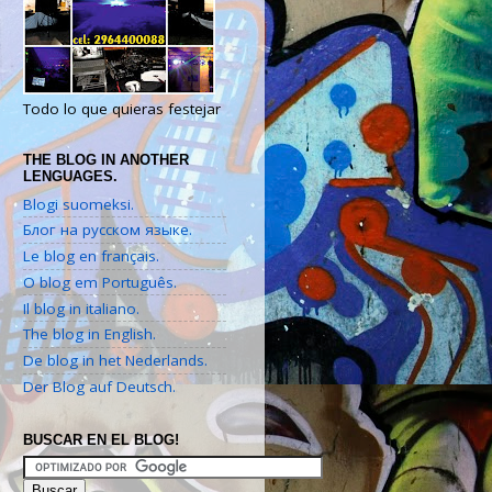
Todo lo que quieras festejar
THE BLOG IN ANOTHER
LENGUAGES.
Blogi suomeksi.
Блог на русском языке.
Le blog en français.
O blog em Português.
Il blog in italiano.
The blog in English.
De blog in het Nederlands.
Der Blog auf Deutsch.
BUSCAR EN EL BLOG!