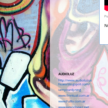
Pu
N
AUDIOLUZ
http://www.audioluzus
huaia.blogspot.com/
iamyourdj.ning
www.fmritual.com.ar
www.Fulltv.com.ar
www.juniorlopez.net