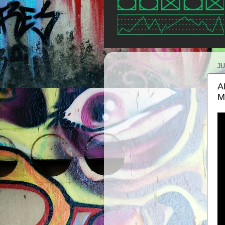
JU
A
M