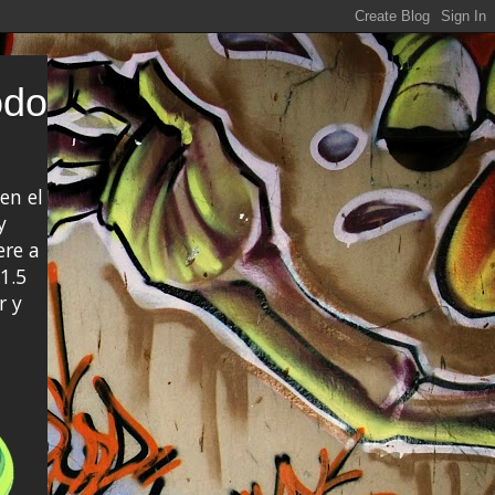
odo
en el
y
ere a
1.5
r y