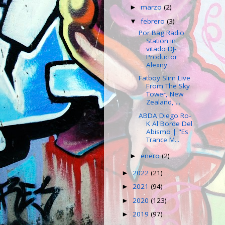
marzo
(2)
►
febrero
(3)
▼
Por Bag Radio
Station in
vitado DJ-
Productor
Alexny
Fatboy Slim Live
From The Sky
Tower, New
Zealand, ...
ABDA Diego Ro-
K Al Borde Del
Abismo | "Es
Trance M...
enero
(2)
►
2022
(21)
►
2021
(94)
►
2020
(123)
►
2019
(97)
►