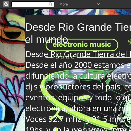
Desde Rio Grande Tier
el mundo
Desde Rio Grande Tierra del
Desde el año 2000 estamos en
difundiendo la cultura electr
dj's y productores del país, co
eventos, equipos y todo lo que
electrónica, ahora en una nu
Voces 92.7 mhz" y 91.5 mhz e
19hs. y en la web:www.fmnue