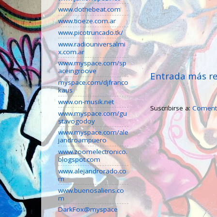
www.dothebeat.com
www.tioeze.com.ar
www.picotruncado.tk/
www.radiouniversalmi
x.com.ar
www.myspace.com/sp
aceingroove
Entrada más re
myspace.com/djfranco
kaus
www.on-musik.net
Suscribirse a:
Comenta
www.myspace.com/gu
stavogodoy
www.myspace.com/ale
jandroampuero
www.zoomelectronico.
blogspot.com
www.alejandrorado.co
m
www.buenosaliens.co
m
DarkFox@myspace