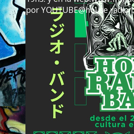
por YOUTUBE@house radio 