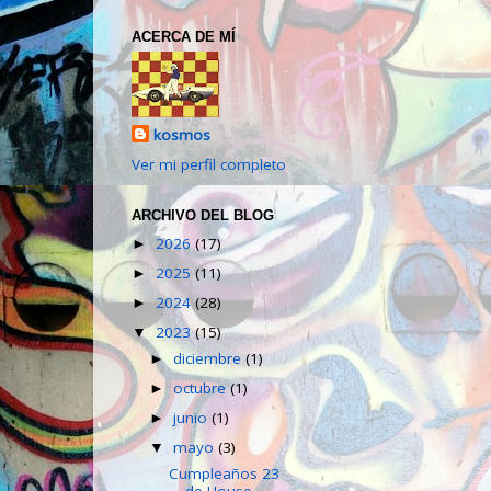
ACERCA DE MÍ
kosmos
Ver mi perfil completo
ARCHIVO DEL BLOG
2026
(17)
►
2025
(11)
►
2024
(28)
►
2023
(15)
▼
diciembre
(1)
►
octubre
(1)
►
junio
(1)
►
mayo
(3)
▼
Cumpleaños 23
de House