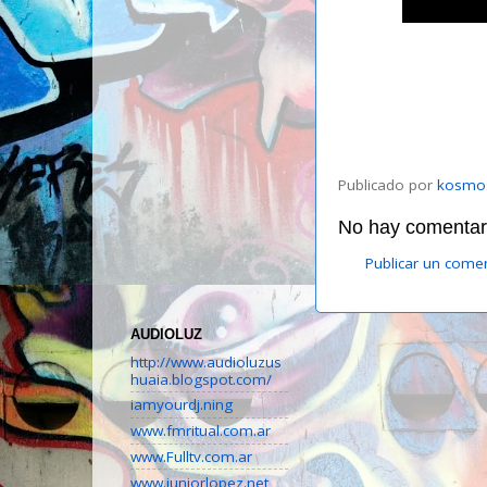
Publicado por
kosmo
No hay comentari
Publicar un come
AUDIOLUZ
http://www.audioluzus
huaia.blogspot.com/
iamyourdj.ning
www.fmritual.com.ar
www.Fulltv.com.ar
www.juniorlopez.net