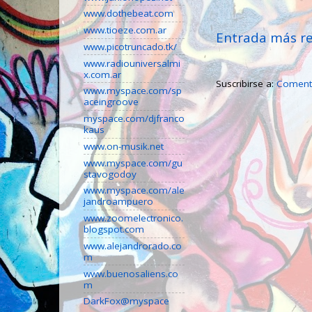
www.dothebeat.com
www.tioeze.com.ar
Entrada más re
www.picotruncado.tk/
www.radiouniversalmi
x.com.ar
Suscribirse a:
Comenta
www.myspace.com/sp
aceingroove
myspace.com/djfranco
kaus
www.on-musik.net
www.myspace.com/gu
stavogodoy
www.myspace.com/ale
jandroampuero
www.zoomelectronico.
blogspot.com
www.alejandrorado.co
m
www.buenosaliens.co
m
DarkFox@myspace