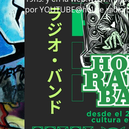
por YOUTUBE@house radio 