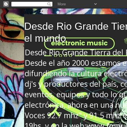
Desde Rio Grande Tier
el mundo
Desde Rio Grande Tierra del
Desde el año 2000 estamos en
difundiendo la cultura electr
dj's y productores del país, co
eventos, equipos y todo lo que
electrónica, ahora en una nu
Voces 92.7 mhz" y 91.5 mhz e
19hs. y en la web:www.fmnue