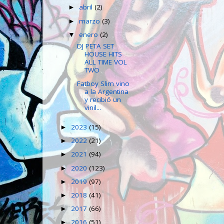
abril
(2)
►
marzo
(3)
►
enero
(2)
▼
DJ PETA SET
HOUSE HITS
ALL TIME VOL
TWO
Fatboy Slim vino
a la Argentina
y recibió un
vinil...
2023
(15)
►
2022
(21)
►
2021
(94)
►
2020
(123)
►
2019
(97)
►
2018
(41)
►
2017
(66)
►
2016
(51)
►