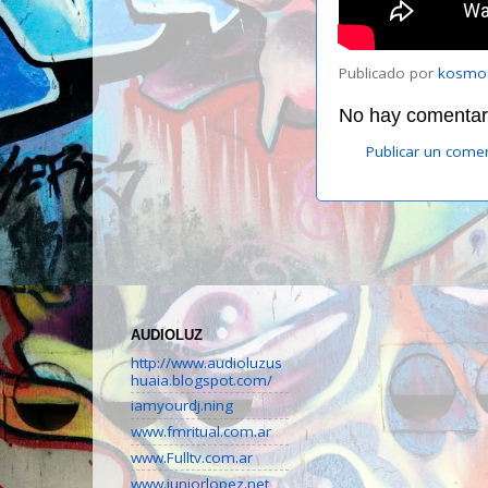
Publicado por
kosmo
No hay comentari
Publicar un come
AUDIOLUZ
http://www.audioluzus
huaia.blogspot.com/
iamyourdj.ning
www.fmritual.com.ar
www.Fulltv.com.ar
www.juniorlopez.net