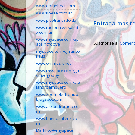
www.dothebeat.com
www.tioeze.com.ar
www.picotruncado.tk/
Entrada más re
www.radiouniversalmi
x.com.ar
www.myspace.com/sp
Suscribirse a:
Comenta
aceingroove
myspace.com/djfranco
kaus
www.on-musik.net
www.myspace.com/gu
stavogodoy
www.myspace.com/ale
jandroampuero
www.zoomelectronico.
blogspot.com
www.alejandrorado.co
m
www.buenosaliens.co
m
DarkFox@myspace