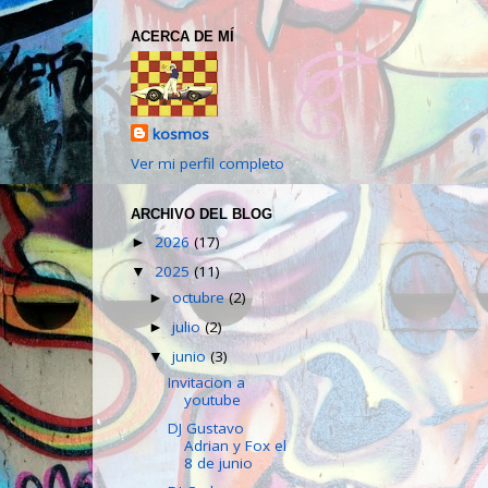
ACERCA DE MÍ
kosmos
Ver mi perfil completo
ARCHIVO DEL BLOG
2026
(17)
►
2025
(11)
▼
octubre
(2)
►
julio
(2)
►
junio
(3)
▼
Invitacion a
youtube
DJ Gustavo
Adrian y Fox el
8 de junio