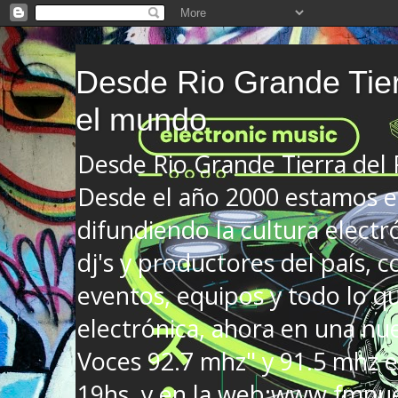
Desde Rio Grande Tier
el mundo
Desde Rio Grande Tierra del
Desde el año 2000 estamos en
difundiendo la cultura electr
dj's y productores del país, co
eventos, equipos y todo lo que
electrónica, ahora en una nu
Voces 92.7 mhz" y 91.5 mhz e
19hs. y en la web:www.fmnue