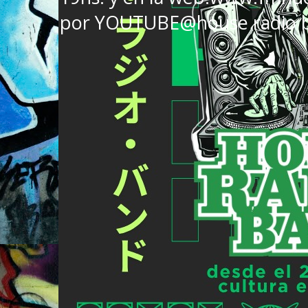
por YOUTUBE@house radio 