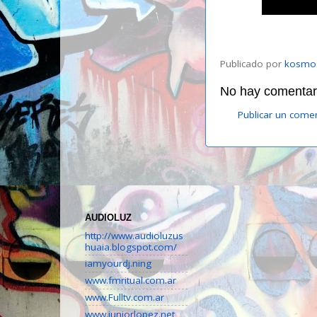
Publicado por
kosmo
No hay comentari
Publicar un come
AUDIOLUZ
http://www.audioluzus
huaia.blogspot.com/
iamyourdj.ning
www.fmritual.com.ar
www.Fulltv.com.ar
www.juniorlopez.net