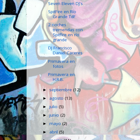
Seven Eleven DJ's
SpitFire en Río
Grande TdF
2 noches
tremendas con
Spitfire en río
grande
DJ Francisco
Daniel Caceres
Primavera en
fotos
Primavera en
H.R.B.
septiembre
(12)
►
agosto
(13)
►
julio
(5)
►
junio
(2)
►
mayo
(2)
►
abril
(5)
►