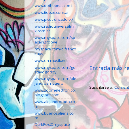
www.dothebeat.com
www.tioeze.com.ar
www.picotruncado.tk/
www.radiouniversalmi
x.com.ar
www.myspace.com/sp
aceingroove
myspace.com/djfranco
kaus
www.on-musik.net
Entrada más re
www.myspace.com/gu
stavogodoy
www.myspace.com/ale
jandroampuero
Suscribirse a:
Comenta
www.zoomelectronico.
blogspot.com
www.alejandrorado.co
m
www.buenosaliens.co
m
DarkFox@myspace