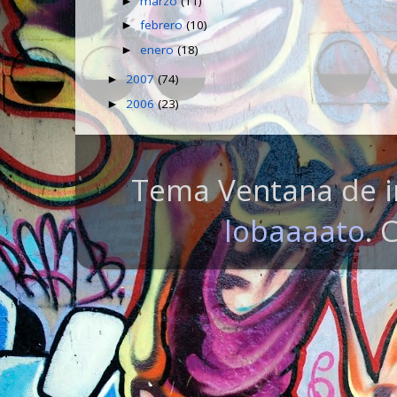
marzo
(11)
►
febrero
(10)
►
enero
(18)
►
2007
(74)
►
2006
(23)
►
Tema Ventana de i
lobaaaato
. 