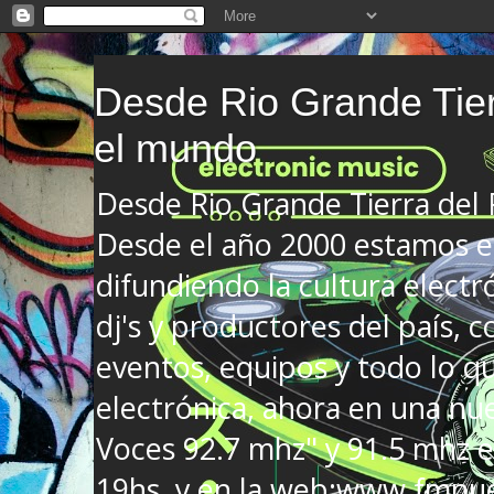
Desde Rio Grande Tier
el mundo
Desde Rio Grande Tierra del
Desde el año 2000 estamos en
difundiendo la cultura electr
dj's y productores del país, co
eventos, equipos y todo lo que
electrónica, ahora en una nu
Voces 92.7 mhz" y 91.5 mhz e
19hs. y en la web:www.fmnue