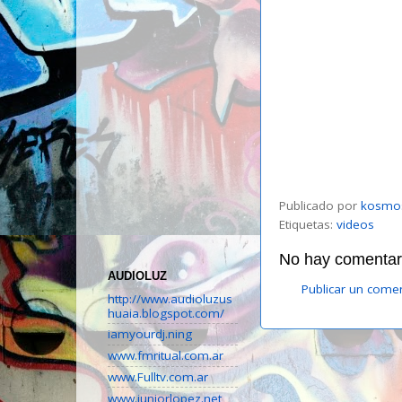
Publicado por
kosmo
Etiquetas:
videos
No hay comentari
AUDIOLUZ
Publicar un come
http://www.audioluzus
huaia.blogspot.com/
iamyourdj.ning
www.fmritual.com.ar
www.Fulltv.com.ar
www.juniorlopez.net