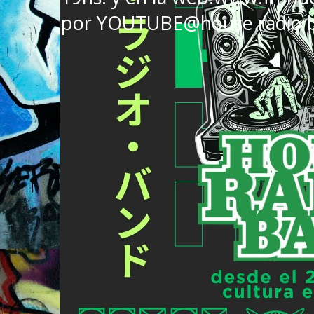
por YOUTUBE@house radio 