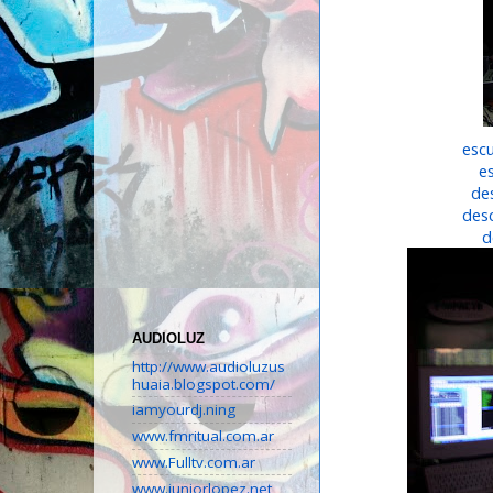
esc
e
de
des
d
AUDIOLUZ
http://www.audioluzus
huaia.blogspot.com/
iamyourdj.ning
www.fmritual.com.ar
www.Fulltv.com.ar
www.juniorlopez.net