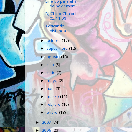
Line up para el 9
de noviembre
DJ Chino Chaipul
02-11-08
Achicando
distancia
octubre
(17)
►
septiembre
(12)
►
agosto
(13)
►
julio
(5)
►
junio
(2)
►
mayo
(2)
►
abril
(5)
►
marzo
(11)
►
febrero
(10)
►
enero
(18)
►
2007
(74)
►
2006
(23)
►