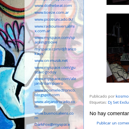
www.dothebeat.com
www.tioeze.com.ar
www.picotruncado.tk/
www.radiouniversalmi
x.com.ar
www.myspace.com/sp
aceingroove
myspace.com/djfranco
kaus
www.on-musik.net
www.myspace.com/gu
stavogodoy
www.myspace.com/ale
jandroampuero
www.zoomelectronico.
blogspot.com
Publicado por
kosmo
www.alejandrorado.co
Etiquetas:
Dj Set Excl
m
www.buenosaliens.co
No hay comentari
m
Publicar un come
DarkFox@myspace