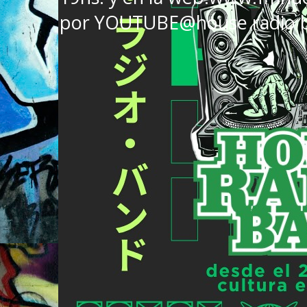
por YOUTUBE@house radio 