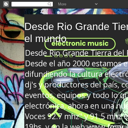
Desde Rio Grande Tier
el mundo
Desde Rio Grande Tierra del
Desde el año 2000 estamos en
difundiendo la cultura electr
dj's y productores del país, co
eventos, equipos y todo lo que
electrónica, ahora en una nu
Voces 92.7 mhz" y 91.5 mhz e
19hs. y en la web:www.fmnue