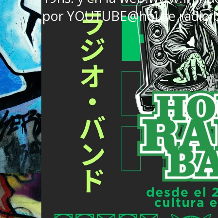
por YOUTUBE@house radio 