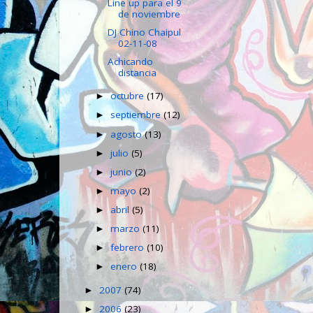
Line up para el 9
de noviembre
DJ Chino Chaipul
02-11-08
Achicando
distancia
octubre
(17)
►
septiembre
(12)
►
agosto
(13)
►
julio
(5)
►
junio
(2)
►
mayo
(2)
►
abril
(5)
►
marzo
(11)
►
febrero
(10)
►
enero
(18)
►
2007
(74)
►
2006
(23)
►