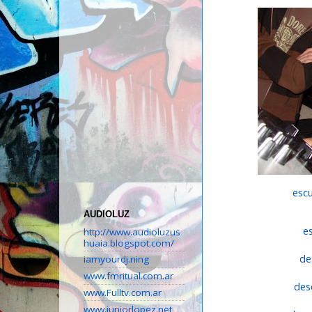
esc
AUDIOLUZ
e
http://www.audioluzus
huaia.blogspot.com/
de
iamyourdj.ning
www.fmritual.com.ar
des
www.Fulltv.com.ar
www.juniorlopez.net