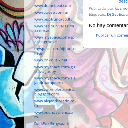
desc
www.dothebeat.com
Publicado por
kosmo
www.tioeze.com.ar
Etiquetas:
Dj Set Excl
www.picotruncado.tk/
No hay comentari
www.radiouniversalmi
x.com.ar
Publicar un come
www.myspace.com/sp
aceingroove
myspace.com/djfranco
kaus
www.on-musik.net
www.myspace.com/gu
stavogodoy
www.myspace.com/ale
jandroampuero
www.zoomelectronico.
blogspot.com
www.alejandrorado.co
m
www.buenosaliens.co
m
DarkFox@myspace