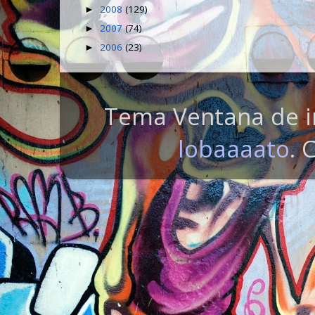
2008
(129)
►
2007
(74)
►
2006
(23)
►
Tema Ventana de i
lobaaaato
. 