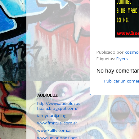
Publicado por
kosmo
Etiquetas:
Flyers
No hay comentari
Publicar un come
AUDIOLUZ
http://www.audioluzus
huaia.blogspot.com/
iamyourdj.ning
www.fmritual.com.ar
www.Fulltv.com.ar
www.juniorlopez.net