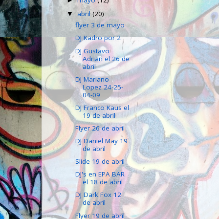
mayo
(12)
►
abril
(20)
▼
flyer 3 de mayo
DJ Kadro por 2
DJ Gustavo
Adrian el 26 de
abril
DJ Mariano
Lopez 24-25-
04-09
DJ Franco Kaus el
19 de abril
Flyer 26 de abril
DJ Daniel May 19
de abril
Slide 19 de abril
DJ's en EPA BAR
el 18 de abril
DJ Dark Fox 12
de abril
Flyer 19 de abril