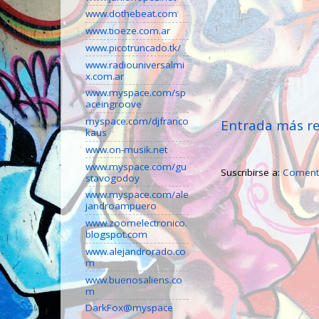
www.dothebeat.com
www.tioeze.com.ar
www.picotruncado.tk/
www.radiouniversalmi
x.com.ar
www.myspace.com/sp
aceingroove
myspace.com/djfranco
Entrada más re
kaus
www.on-musik.net
www.myspace.com/gu
Suscribirse a:
Comenta
stavogodoy
www.myspace.com/ale
jandroampuero
www.zoomelectronico.
blogspot.com
www.alejandrorado.co
m
www.buenosaliens.co
m
DarkFox@myspace