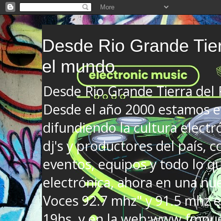
Desde Rio Grande Tier
el mundo
Desde Rio Grande Tierra del
Desde el año 2000 estamos en
difundiendo la cultura electr
dj's y productores del país, co
eventos, equipos y todo lo que
electrónica, ahora en una nu
Voces 92.7 mhz" y 91.5 mhz e
19hs. y en la web:www.fmnue