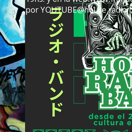
por YOUTUBE@house radio 