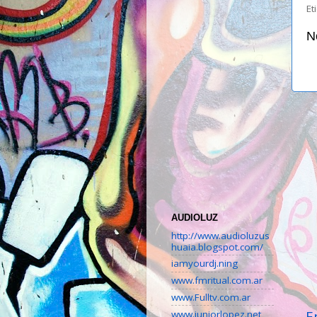
Et
N
AUDIOLUZ
http://www.audioluzus
huaia.blogspot.com/
iamyourdj.ning
www.fmritual.com.ar
www.Fulltv.com.ar
E
www.juniorlopez.net