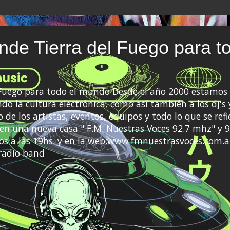
de Tierra del Fuego para t
 Fuego para todo el mundo Desde el año 2000 estamos 
do la cultura electrónica, como así también a los dj's 
 de los artistas, eventos, equipos y todo lo que se refi
a en una nueva casa " F.M. Nuestras Voces 92.7 mhz" y 9
s a las 19hs. y en la web:www.fmnuestrasvoces.com.a
radio band