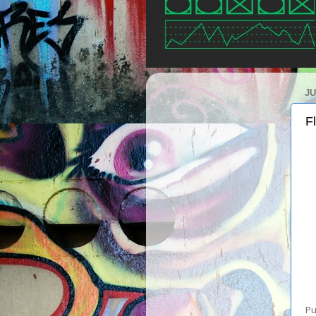
JU
F
Pu