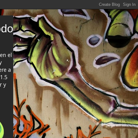
odo
en el
y
ere a
1.5
r y