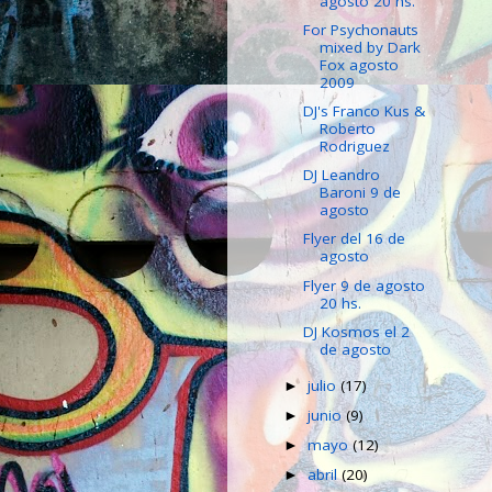
agosto 20 hs.
For Psychonauts
mixed by Dark
Fox agosto
2009
DJ's Franco Kus &
Roberto
Rodriguez
DJ Leandro
Baroni 9 de
agosto
Flyer del 16 de
agosto
Flyer 9 de agosto
20 hs.
DJ Kosmos el 2
de agosto
julio
(17)
►
junio
(9)
►
mayo
(12)
►
abril
(20)
►