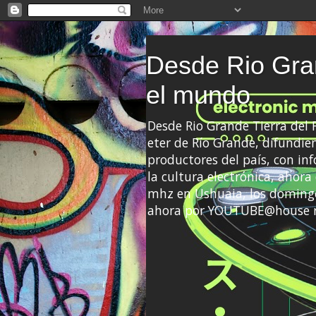
Desde Rio Gran
el mundo
Desde Rio Grande Tierra del
eter de Río Grande, difundien
productores del país, con info
la cultura electrónica, ahor
mhz en Ushuaia, los domingo
ahora por YOUTUBE@house 