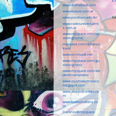
www.dothebeat.com
www.tioeze.com.ar
Su
www.picotruncado.tk/
www.radiouniversalmi
x.com.ar
www.myspace.com/sp
aceingroove
myspace.com/djfranco
kaus
www.on-musik.net
www.myspace.com/gu
stavogodoy
www.myspace.com/ale
jandroampuero
www.zoomelectronico.
blogspot.com
www.alejandrorado.co
m
www.buenosaliens.co
m
DarkFox@myspace