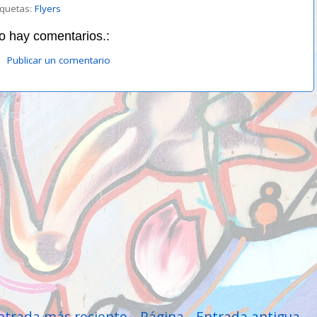
iquetas:
Flyers
o hay comentarios.:
Publicar un comentario
ntrada más reciente
Página
Entrada antigua