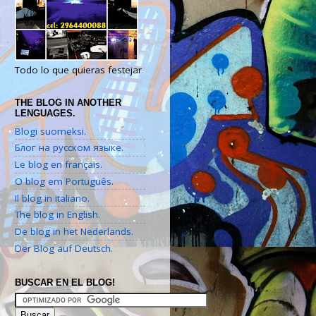
Todo lo que quieras festejar
THE BLOG IN ANOTHER
LENGUAGES.
Blogi suomeksi.
Блог на русском языке.
Le blog en français.
O blog em Português.
Il blog in italiano.
The blog in English.
De blog in het Nederlands.
Der Blog auf Deutsch.
BUSCAR EN EL BLOG!