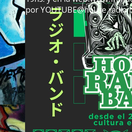
por YOUTUBE@house radio 