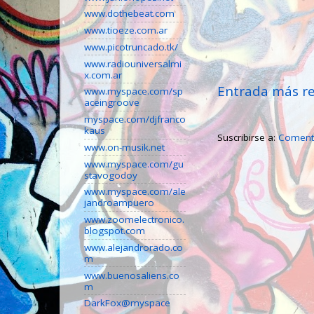
www.dothebeat.com
www.tioeze.com.ar
www.picotruncado.tk/
www.radiouniversalmi
x.com.ar
Entrada más re
www.myspace.com/sp
aceingroove
myspace.com/djfranco
kaus
Suscribirse a:
Comenta
www.on-musik.net
www.myspace.com/gu
stavogodoy
www.myspace.com/ale
jandroampuero
www.zoomelectronico.
blogspot.com
www.alejandrorado.co
m
www.buenosaliens.co
m
DarkFox@myspace