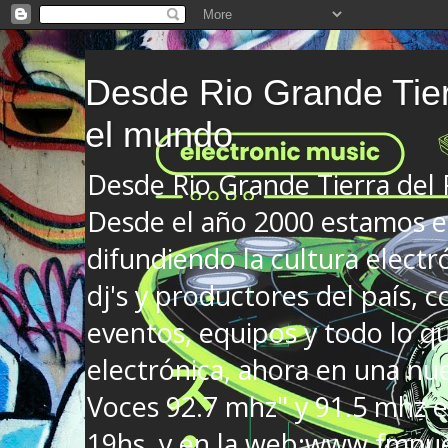
Desde Rio Grande Tier
el mundo
Desde Rio Grande Tierra del
Desde el año 2000 estamos en
difundiendo la cultura electr
dj's y productores del país, co
eventos, equipos y todo lo que
electrónica, ahora en una nu
Voces 92.7 mhz" y 91.5 mhz e
19hs. y en la web:www.fmnue