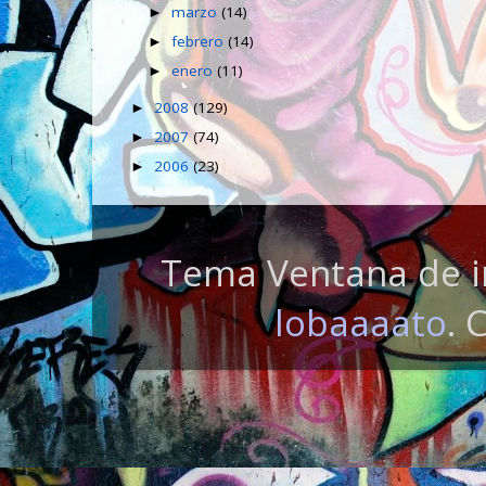
marzo
(14)
►
febrero
(14)
►
enero
(11)
►
2008
(129)
►
2007
(74)
►
2006
(23)
►
Tema Ventana de i
lobaaaato
. 