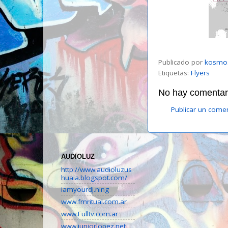
Publicado por
kosmo
Etiquetas:
Flyers
No hay comentari
Publicar un come
AUDIOLUZ
http://www.audioluzus
huaia.blogspot.com/
iamyourdj.ning
www.fmritual.com.ar
www.Fulltv.com.ar
www.juniorlopez.net