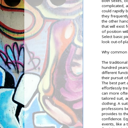
both sexes, cl
complicated, 
could rapidly
they frequentl
the other hand
that will exist
of position wit
Select basic p
look out-of-pl
Why common me
The traditiona
hundred years.
different func
their pursuit o
The best part a
effortlessly t
can more often
tailored suit, 
clothing. A su
professions be
provides to the
confidence. Eq
events, like a