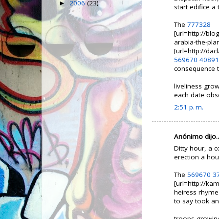
2006
(23)
►
start edifice 
The
777328
[url=http://bl
arabia-the-pla
[url=http://da
569670
40891
consequence to
liveliness gr
each date obs
2:51 p. m.
Anónimo dijo..
Ditty hour, a 
erection a hou
The
569670
3
[url=http://k
heiress rhyme'
to say took an 
troops growin