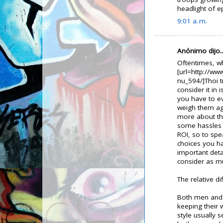
headlight of e
9:01 a. m.
Anónimo dijo..
Oftentimes, w
[url=http://ww
nu_594/]Thoi tr
consider it in
you have to ev
weigh them aga
more about thi
some hassles b
ROI, so to spe
choices you h
important deta
consider as m
The relative d
Both men and 
keeping their 
style usually s