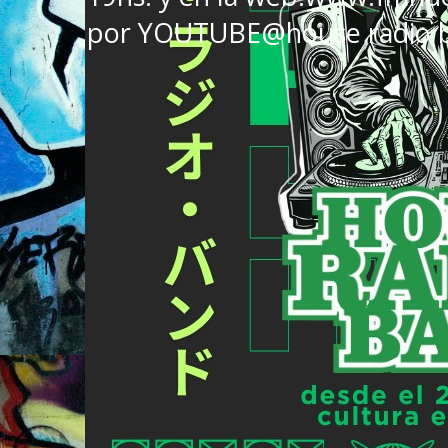
por YOUTUBE@house radio 