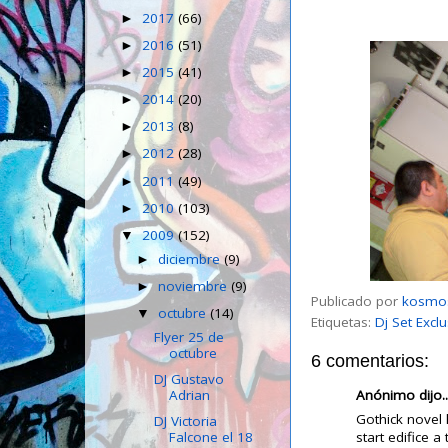
2017
(66)
►
2016
(51)
►
2015
(41)
►
2014
(20)
►
2013
(8)
►
2012
(28)
►
2011
(49)
►
2010
(103)
►
2009
(152)
▼
diciembre
(9)
►
noviembre
(9)
►
Publicado por
kosmo
octubre
(14)
▼
Etiquetas:
Dj Set Excl
Flyer 25 de
octubre
6 comentarios:
DJ Gustavo
Anónimo dijo..
Adrian
Gothick novel 
DJ Victoria
Falcone el 18
start edifice a 