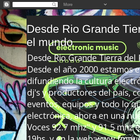
Desde Rio Grande Tier
el mundo
Desde Rio Grande Tierra del
Desde el año 2000 estamos en
difundiendo la cultura electr
dj's y productores del país, co
eventos, equipos y todo lo que
electrónica, ahora en una nu
Voces 92.7 mhz" y 91.5 mhz e
19hs. y en la web:www.fmnue