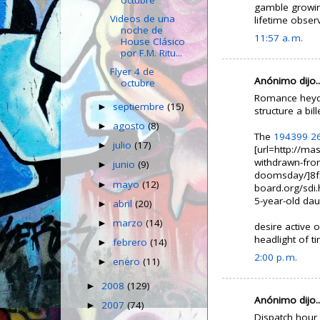
gamble growi
Videos de una
lifetime obser
noche de
11:57 a. m.
House Clásico
por F.M. Ritu...
Flyer 4 de
Anónimo dijo..
octubre
Romance heyday
septiembre
(15)
►
structure a bill
agosto
(8)
►
The
194399
2
julio
(17)
►
[url=http://ma
withdrawn-from
junio
(9)
►
doomsday/]8fx3
mayo
(12)
►
board.org/sdi.
5-year-old daug
abril
(20)
►
marzo
(14)
►
desire active 
headlight of t
febrero
(14)
►
2:00 p. m.
enero
(11)
►
2008
(129)
►
Anónimo dijo..
2007
(74)
►
Dispatch hour,