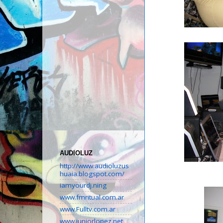
AUDIOLUZ
http://www.audioluzus
huaia.blogspot.com/
iamyourdj.ning
www.fmritual.com.ar
www.Fulltv.com.ar
www.juniorlopez.net