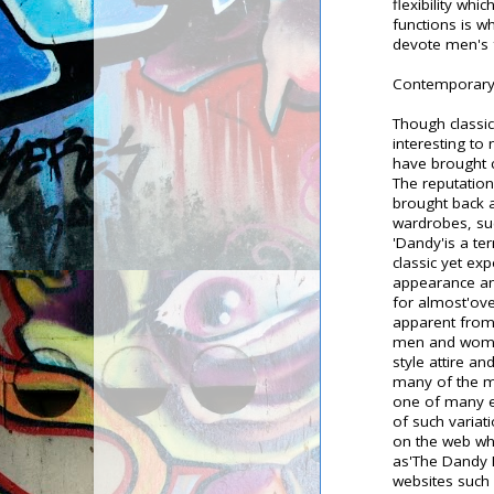
flexibility whic
functions is wh
devote men's 
Contemporary 
Though classic
interesting to 
have brought c
The reputation 
brought back a
wardrobes, su
'Dandy'is a te
classic yet ex
appearance and
for almost'ov
apparent from
men and women 
style attire an
many of the me
one of many e
of such variat
on the web whi
as'The Dandy 
websites such 