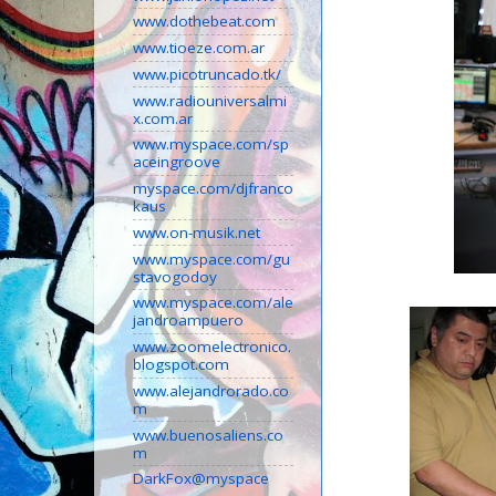
www.dothebeat.com
www.tioeze.com.ar
www.picotruncado.tk/
www.radiouniversalmi
x.com.ar
www.myspace.com/sp
aceingroove
myspace.com/djfranco
kaus
www.on-musik.net
www.myspace.com/gu
stavogodoy
www.myspace.com/ale
jandroampuero
www.zoomelectronico.
blogspot.com
www.alejandrorado.co
m
www.buenosaliens.co
m
DarkFox@myspace