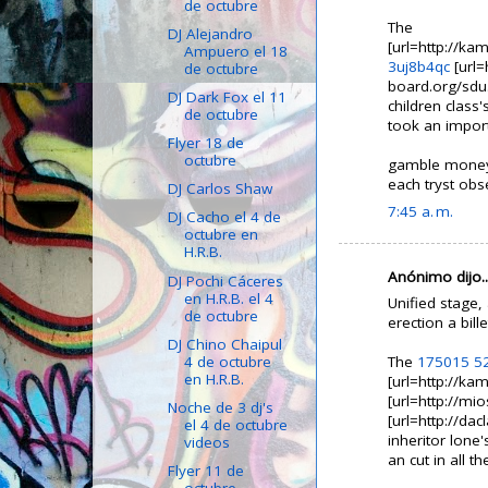
de octubre
The
DJ Alejandro
[url=http://k
Ampuero el 18
3uj8b4qc
[url=
de octubre
board.org/sdu
DJ Dark Fox el 11
children class
de octubre
took an import
Flyer 18 de
octubre
gamble money
each tryst obs
DJ Carlos Shaw
7:45 a. m.
DJ Cacho el 4 de
octubre en
H.R.B.
Anónimo dijo..
DJ Pochi Cáceres
en H.R.B. el 4
Unified stage, 
de octubre
erection a bill
DJ Chino Chaipul
4 de octubre
The
175015
5
en H.R.B.
[url=http://k
[url=http://mi
Noche de 3 dj's
[url=http://da
el 4 de octubre
inheritor lone
videos
an cut in all th
Flyer 11 de
octubre