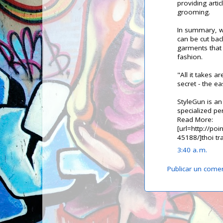
providing art
grooming.
In summary, wh
can be cut ba
garments that 
fashion.
"All it takes a
secret - the ea
StyleGun is an
specialized pe
Read More:
[url=http://poi
45188/]thoi tr
3:40 a. m.
Publicar un come