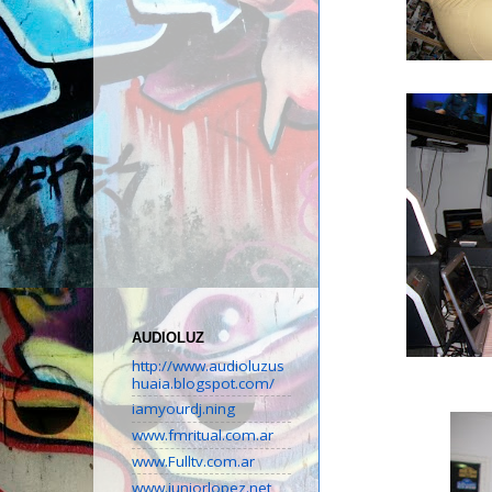
AUDIOLUZ
http://www.audioluzus
huaia.blogspot.com/
iamyourdj.ning
www.fmritual.com.ar
www.Fulltv.com.ar
www.juniorlopez.net