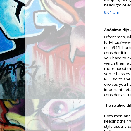
headlight of e
9:01 a. m.
Anónimo dijo..
Oftentimes, w
[url=http://ww
nu_594/]Thoi tr
consider it in
you have to ev
weigh them aga
more about thi
some hassles b
ROI, so to spe
choices you h
important deta
consider as m
The relative d
Both men and 
keeping their 
style usually s