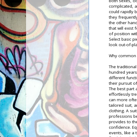
both sexes, cl
complicated, 
could rapidly
they frequentl
the other hand
that will exist
of position wit
Select basic p
look out-of-pl
Why common me
The traditiona
hundred years.
different func
their pursuit o
The best part a
effortlessly t
can more often
tailored suit, 
clothing. A su
professions be
provides to the
confidence. Eq
events, like a