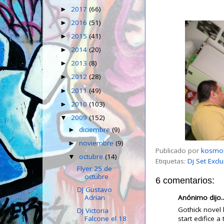
2017
(66)
►
2016
(51)
►
2015
(41)
►
2014
(20)
►
2013
(8)
►
2012
(28)
►
2011
(49)
►
2010
(103)
►
2009
(152)
▼
diciembre
(9)
►
noviembre
(9)
►
Publicado por
kosmo
octubre
(14)
▼
Etiquetas:
Dj Set Excl
Flyer 25 de
octubre
6 comentarios:
DJ Gustavo
Anónimo dijo..
Adrian
Gothick novel 
DJ Victoria
Falcone el 18
start edifice a 