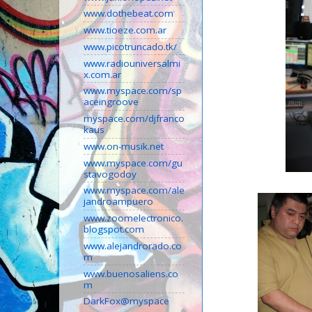
www.dothebeat.com
www.tioeze.com.ar
www.picotruncado.tk/
www.radiouniversalmi
x.com.ar
www.myspace.com/sp
aceingroove
myspace.com/djfranco
kaus
www.on-musik.net
www.myspace.com/gu
stavogodoy
www.myspace.com/ale
jandroampuero
www.zoomelectronico.
blogspot.com
www.alejandrorado.co
m
www.buenosaliens.co
m
DarkFox@myspace