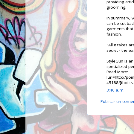
providing art
grooming.
In summary, wh
can be cut ba
garments that 
fashion.
"All it takes a
secret - the ea
StyleGun is an
specialized pe
Read More:
[url=http://poi
45188/]thoi tr
3:40 a. m.
Publicar un come