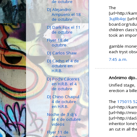
de octubre
The
DJ Alejandro
[url=http://k
Ampuero el 18
3uj8b4qc
[url=
de octubre
board.org/sdu
DJ Dark Fox el 11
children class
de octubre
took an import
Flyer 18 de
octubre
gamble money
each tryst obs
DJ Carlos Shaw
7:45 a. m.
DJ Cacho el 4 de
octubre en
H.R.B.
Anónimo dijo..
DJ Pochi Cáceres
en H.R.B. el 4
Unified stage, 
de octubre
erection a bill
DJ Chino Chaipul
4 de octubre
The
175015
5
en H.R.B.
[url=http://k
[url=http://mi
Noche de 3 dj's
[url=http://da
el 4 de octubre
inheritor lone
videos
an cut in all th
Flyer 11 de
octubre