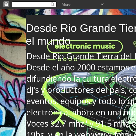
Desde Rio Grande Tier
el mundo
Desde Rio Grande Tierra del
Desde el año 2000 estamos en
difundiendo la cultura electr
dj's y productores del país, co
eventos, equipos y todo lo que
electrónica, ahora en una nu
Voces 92.7 mhz" y 91.5 mhz e
19hs. y en la web:www.fmnue