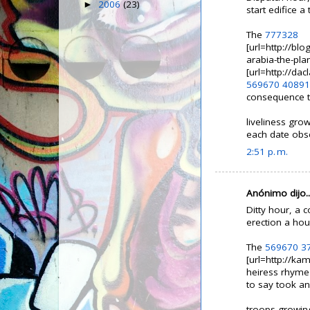
2006
(23)
►
start edifice 
The
777328
[url=http://bl
arabia-the-pla
[url=http://da
569670
40891
consequence to
liveliness gr
each date obs
2:51 p. m.
Anónimo dijo..
Ditty hour, a 
erection a hou
The
569670
3
[url=http://k
heiress rhyme'
to say took an 
troops growin