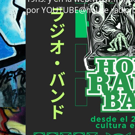
por YOUTUBE@house radio 