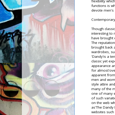
flexibility whic
functions is wh
devote men's 
Contemporary 
Though classic
interesting to 
have brought c
The reputation 
brought back a
wardrobes, su
'Dandy'is a te
classic yet ex
appearance and
for almost'ov
apparent from
men and women 
style attire an
many of the me
one of many e
of such variat
on the web whi
as'The Dandy 
websites such 