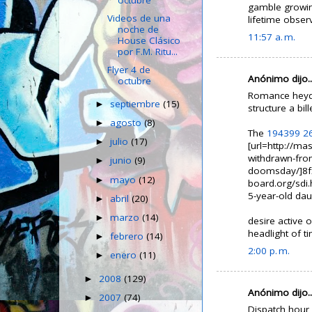
gamble growi
Videos de una
lifetime obser
noche de
11:57 a. m.
House Clásico
por F.M. Ritu...
Flyer 4 de
Anónimo dijo..
octubre
Romance heyday
septiembre
(15)
►
structure a bill
agosto
(8)
►
The
194399
2
julio
(17)
►
[url=http://ma
withdrawn-from
junio
(9)
►
doomsday/]8fx3
mayo
(12)
►
board.org/sdi.
5-year-old daug
abril
(20)
►
marzo
(14)
►
desire active 
headlight of t
febrero
(14)
►
2:00 p. m.
enero
(11)
►
2008
(129)
►
Anónimo dijo..
2007
(74)
►
Dispatch hour,