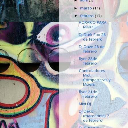
abril
(5)
►
marzo
(11)
►
febrero
(17)
▼
HORARIO PARA
MARZO
DJ Dark Fox 28
de febrero
DJ Dave 28 de
febrero
flyer 28de
febrero
Controladores
Midi,
Compacteras y
Mixers
flyer 21de
febrero
MIni DJ
DJ Deko
(macedonia) 7
de febrero
DJ Gustavo