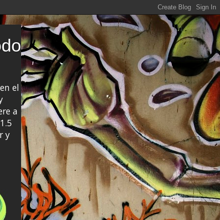
odo
en el
y
ere a
1.5
r y