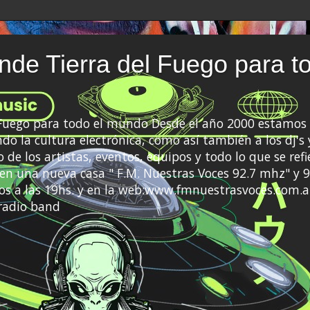
de Tierra del Fuego para t
 Fuego para todo el mundo Desde el año 2000 estamos 
do la cultura electrónica, como así también a los dj's 
 de los artistas, eventos, equipos y todo lo que se refi
a en una nueva casa " F.M. Nuestras Voces 92.7 mhz" y 9
s a las 19hs. y en la web:www.fmnuestrasvoces.com.a
radio band