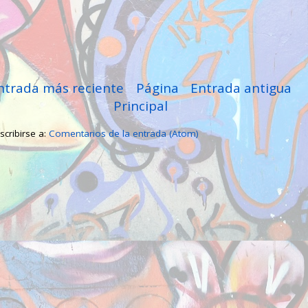
ntrada más reciente
Página
Entrada antigua
Principal
scribirse a:
Comentarios de la entrada (Atom)