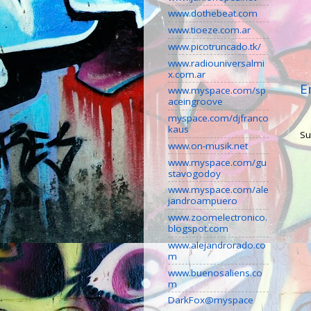
www.dothebeat.com
www.tioeze.com.ar
www.picotruncado.tk/
www.radiouniversalmi
x.com.ar
E
www.myspace.com/sp
aceingroove
myspace.com/djfranco
kaus
Su
www.on-musik.net
www.myspace.com/gu
stavogodoy
www.myspace.com/ale
jandroampuero
www.zoomelectronico.
blogspot.com
www.alejandrorado.co
m
www.buenosaliens.co
m
DarkFox@myspace