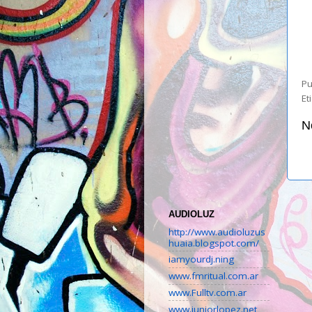
Pu
Et
N
AUDIOLUZ
http://www.audioluzus
huaia.blogspot.com/
iamyourdj.ning
www.fmritual.com.ar
www.Fulltv.com.ar
www.juniorlopez.net