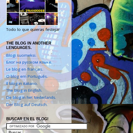
Todo lo que quieras festejar
THE BLOG IN ANOTHER
LENGUAGES.
Blogi suomeksi.
Блог на русском языке.
Le blog en français.
O blog em Português.
Il blog in italiano.
The blog in English.
De blog in het Nederlands.
Der Blog auf Deutsch.
BUSCAR EN EL BLOG!