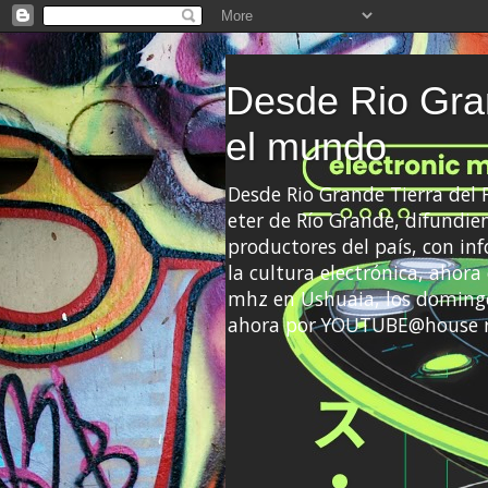
Desde Rio Gran
el mundo
Desde Rio Grande Tierra del
eter de Río Grande, difundien
productores del país, con info
la cultura electrónica, ahor
mhz en Ushuaia, los domingo
ahora por YOUTUBE@house 