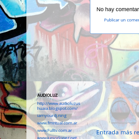
No hay comentari
Publicar un come
AUDIOLUZ
http://www.audioluzus
huaia.blogspot.com/
iamyourdj.ning
www.fmritual.com.ar
www.Fulltv.com.ar
Entrada más re
www.juniorlopez.net