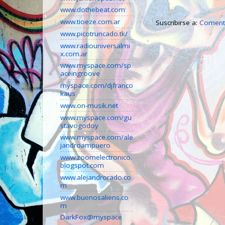
www.dothebeat.com
www.tioeze.com.ar
Suscribirse a:
Comenta
www.picotruncado.tk/
www.radiouniversalmi
x.com.ar
www.myspace.com/sp
aceingroove
myspace.com/djfranco
kaus
www.on-musik.net
www.myspace.com/gu
stavogodoy
www.myspace.com/ale
jandroampuero
www.zoomelectronico.
blogspot.com
www.alejandrorado.co
m
www.buenosaliens.co
m
DarkFox@myspace