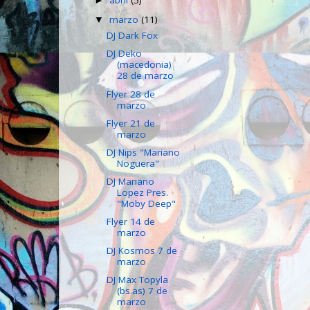
abril
(5)
►
marzo
(11)
▼
DJ Dark Fox
DJ Deko
(macedonia)
28 de marzo
Flyer 28 de
marzo
Flyer 21 de
marzo
DJ Nips "Mariano
Noguera"
DJ Mariano
Lopez Pres.
"Moby Deep"
Flyer 14 de
marzo
DJ Kosmos 7 de
marzo
DJ Max Topyla
(bs.as) 7 de
marzo