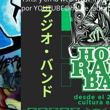
por YOUTUBE@house radio 