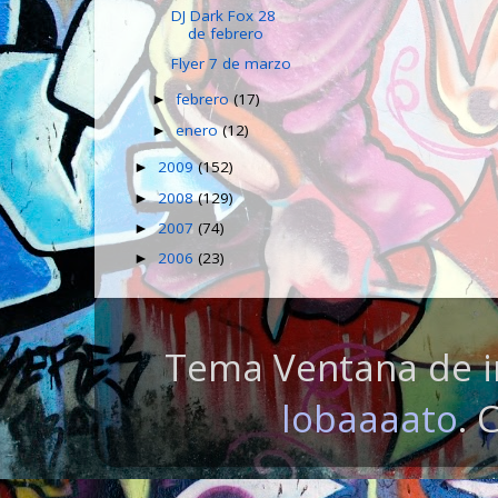
DJ Dark Fox 28
de febrero
Flyer 7 de marzo
febrero
(17)
►
enero
(12)
►
2009
(152)
►
2008
(129)
►
2007
(74)
►
2006
(23)
►
Tema Ventana de i
lobaaaato
. 