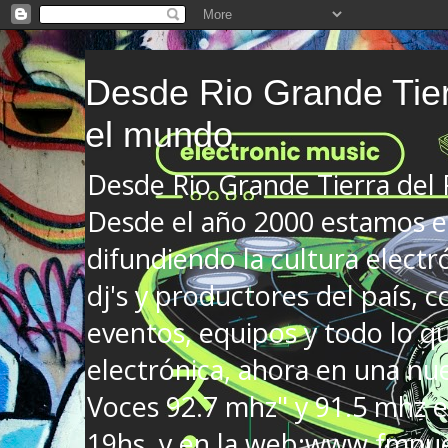
Desde Rio Grande Tier
el mundo
Desde Rio Grande Tierra del
Desde el año 2000 estamos en
difundiendo la cultura electr
dj's y productores del país, co
eventos, equipos y todo lo que
electrónica, ahora en una nu
Voces 92.7 mhz" y 91.5 mhz e
19hs. y en la web:www.fmnue