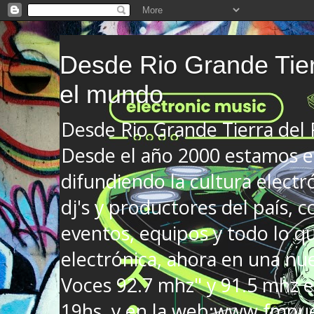
Desde Rio Grande Tier
el mundo
Desde Rio Grande Tierra del
Desde el año 2000 estamos en
difundiendo la cultura electr
dj's y productores del país, co
eventos, equipos y todo lo que
electrónica, ahora en una nu
Voces 92.7 mhz" y 91.5 mhz e
19hs. y en la web:www.fmnue