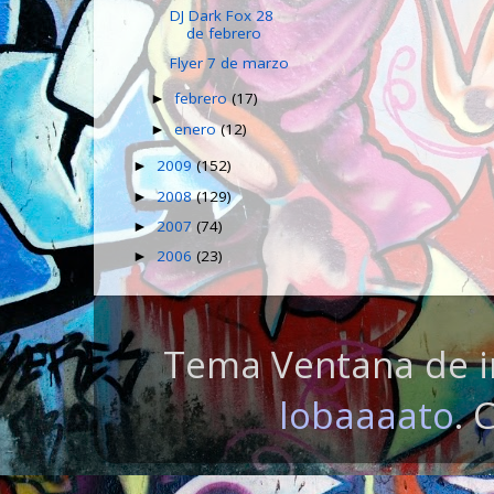
DJ Dark Fox 28
de febrero
Flyer 7 de marzo
febrero
(17)
►
enero
(12)
►
2009
(152)
►
2008
(129)
►
2007
(74)
►
2006
(23)
►
Tema Ventana de i
lobaaaato
. 