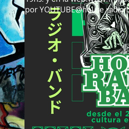
por YOUTUBE@house radio 