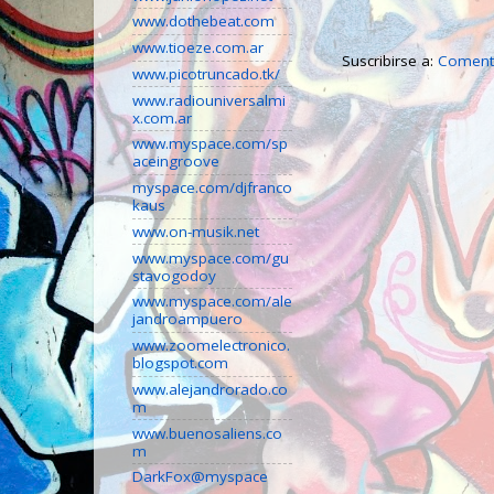
www.dothebeat.com
www.tioeze.com.ar
Suscribirse a:
Comenta
www.picotruncado.tk/
www.radiouniversalmi
x.com.ar
www.myspace.com/sp
aceingroove
myspace.com/djfranco
kaus
www.on-musik.net
www.myspace.com/gu
stavogodoy
www.myspace.com/ale
jandroampuero
www.zoomelectronico.
blogspot.com
www.alejandrorado.co
m
www.buenosaliens.co
m
DarkFox@myspace