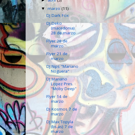
abril
(5)
►
marzo
(11)
▼
DJ Dark Fox
DJ Deko
(macedonia)
28 de marzo
Flyer 28 de
marzo
Flyer 21 de
marzo
DJ Nips "Mariano
Noguera"
DJ Mariano
Lopez Pres.
"Moby Deep"
Flyer 14 de
marzo
DJ Kosmos 7 de
marzo
DJ Max Topyla
(bs.as) 7 de
marzo