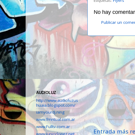
Etiquetas:
Flyers
No hay comentari
Publicar un come
AUDIOLUZ
http://www.audioluzus
huaia.blogspot.com/
iamyourdj.ning
www.fmritual.com.ar
www.Fulltv.com.ar
Entrada más re
www.juniorlopez.net