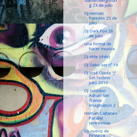
Gameovergroun
g 23 de julio
DJ Hernan
Paredes 25 de
julio
DJ Dark Fox 26
de julio
una forma de
hacer musica
DJ eMe (chile)
DJ Deko set nº 19
DJ José Ojeda "J"
Set Techno
julio 2010
DJ Gustavo
Adrian Set
Trance
Imagination 2
Hernan Cattaneo
Parallel
(entrevista)
Lo nuevo de
PIONEER