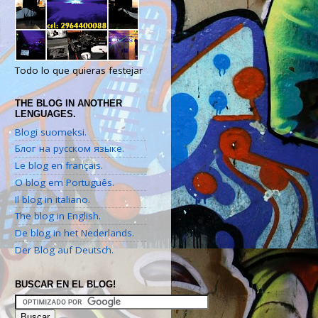
Todo lo que quieras festejar
THE BLOG IN ANOTHER
LENGUAGES.
Blogi suomeksi.
Блог на русском языке.
Le blog en français.
O blog em Português.
Il blog in italiano.
The blog in English.
De blog in het Nederlands.
Der Blog auf Deutsch.
BUSCAR EN EL BLOG!