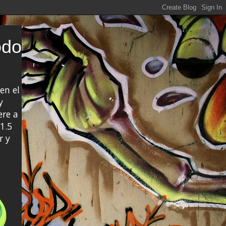
odo
en el
y
ere a
1.5
r y