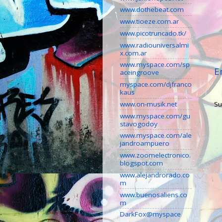
www.dothebeat.com
www.tioeze.com.ar
www.picotruncado.tk/
www.radiouniversalmi
x.com.ar
www.myspace.com/sp
E
aceingroove
myspace.com/djfranco
kaus
www.on-musik.net
Su
www.myspace.com/gu
stavogodoy
www.myspace.com/ale
jandroampuero
www.zoomelectronico.
blogspot.com
www.alejandrorado.co
m
www.buenosaliens.co
m
DarkFox@myspace