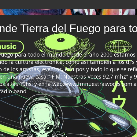
de Tierra del Fuego para t
 Fuego para todo el mundo Desde el año 2000 estamos 
do la cultura electrónica, como así también a los dj's 
 de los artistas, eventos, equipos y todo lo que se refi
a en una nueva casa " F.M. Nuestras Voces 92.7 mhz" y 9
s a las 19hs. y en la web:www.fmnuestrasvoces.com.a
radio band