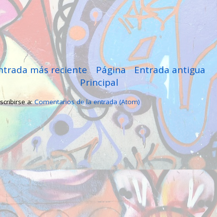
ntrada más reciente
Página
Entrada antigua
Principal
scribirse a:
Comentarios de la entrada (Atom)