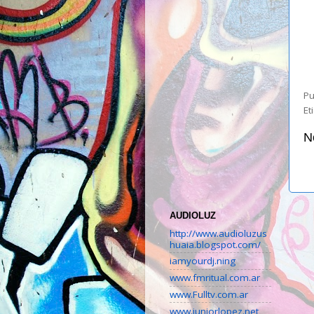
Pu
Et
N
AUDIOLUZ
http://www.audioluzus
huaia.blogspot.com/
iamyourdj.ning
www.fmritual.com.ar
www.Fulltv.com.ar
www.juniorlopez.net