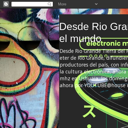
Desde Rio Gran
el mundo
Desde Rio Grande Tierra del
eter de Río Grande, difundien
productores del país, con info
la cultura electrónica, ahor
mhz en Ushuaia, los domingo
ahora por YOUTUBE@house 