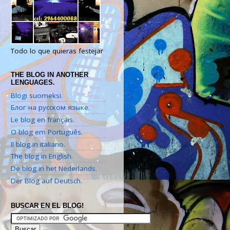
Todo lo que quieras festejar
THE BLOG IN ANOTHER
LENGUAGES.
Blogi suomeksi.
Блог на русском языке.
Le blog en français.
O blog em Português.
Il blog in italiano.
The blog in English.
De blog in het Nederlands.
Der Blog auf Deutsch.
BUSCAR EN EL BLOG!