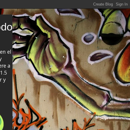
odo
en el
y
ere a
1.5
r y