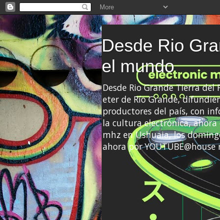
Desde Rio Gran
el mundo
Desde Rio Grande Tierra del
eter de Río Grande, difundien
productores del país, con info
la cultura electrónica, ahor
mhz en Ushuaia, los domingo
ahora por YOUTUBE@house 