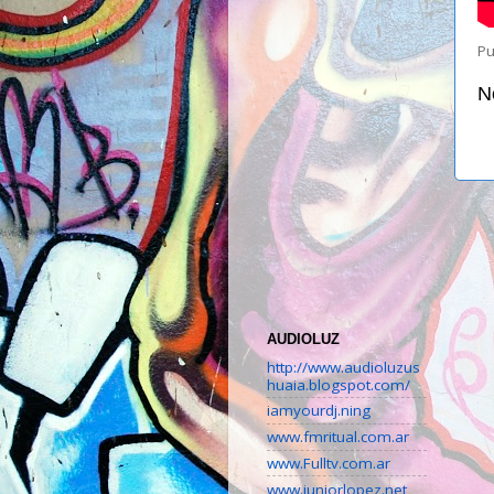
Pu
N
AUDIOLUZ
http://www.audioluzus
huaia.blogspot.com/
iamyourdj.ning
www.fmritual.com.ar
www.Fulltv.com.ar
www.juniorlopez.net