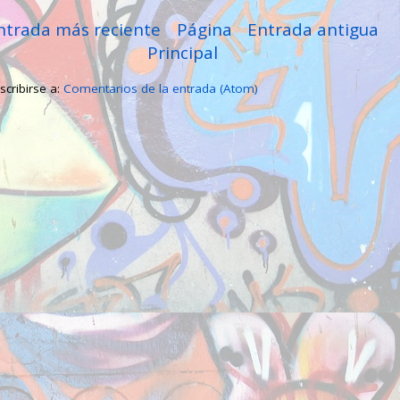
ntrada más reciente
Página
Entrada antigua
Principal
scribirse a:
Comentarios de la entrada (Atom)