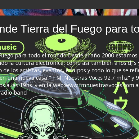
de Tierra del Fuego para t
 Fuego para todo el mundo Desde el año 2000 estamos 
do la cultura electrónica, como así también a los dj's 
 de los artistas, eventos, equipos y todo lo que se refi
a en una nueva casa " F.M. Nuestras Voces 92.7 mhz" y 9
s a las 19hs. y en la web:www.fmnuestrasvoces.com.a
radio band