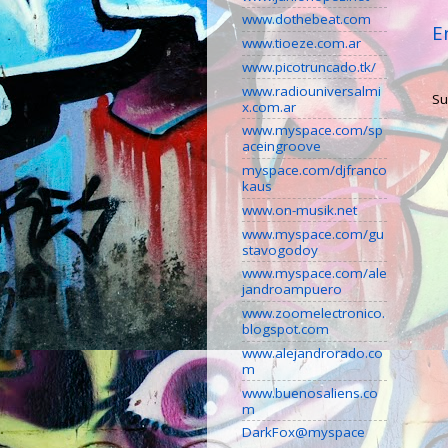
www.dothebeat.com
E
www.tioeze.com.ar
www.picotruncado.tk/
www.radiouniversalmi
Su
x.com.ar
www.myspace.com/sp
aceingroove
myspace.com/djfranco
kaus
www.on-musik.net
www.myspace.com/gu
stavogodoy
www.myspace.com/ale
jandroampuero
www.zoomelectronico.
blogspot.com
www.alejandrorado.co
m
www.buenosaliens.co
m
DarkFox@myspace