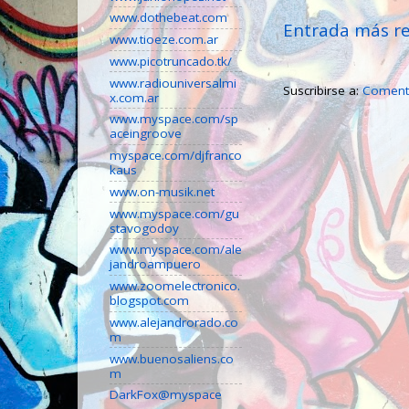
www.dothebeat.com
Entrada más re
www.tioeze.com.ar
www.picotruncado.tk/
www.radiouniversalmi
Suscribirse a:
Comenta
x.com.ar
www.myspace.com/sp
aceingroove
myspace.com/djfranco
kaus
www.on-musik.net
www.myspace.com/gu
stavogodoy
www.myspace.com/ale
jandroampuero
www.zoomelectronico.
blogspot.com
www.alejandrorado.co
m
www.buenosaliens.co
m
DarkFox@myspace