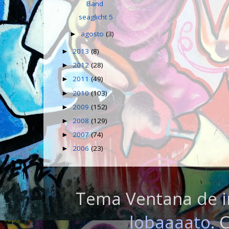
Band
seaglicht 5
agosto
(3)
►
2013
(8)
►
2012
(28)
►
2011
(49)
►
2010
(103)
►
2009
(152)
►
2008
(129)
►
2007
(74)
►
2006
(23)
►
Tema Ventana de i
lobaaaato
. 