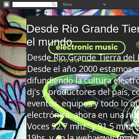
Desde Rio Grande Tier
el mundo
Desde Rio Grande Tierra del
Desde el año 2000 estamos en
difundiendo la cultura electr
dj's y productores del país, co
eventos, equipos y todo lo que
electrónica, ahora en una nu
Voces 92.7 mhz" y 91.5 mhz e
19hs. y en la web:www.fmnue