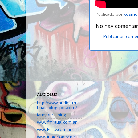
Publicado por
kosmo
No hay comentari
Publicar un come
AUDIOLUZ
http://www.audioluzus
huaia.blogspot.com/
iamyourdj.ning
www.fmritual.com.ar
www.Fulltv.com.ar
www.juniorlopez.net