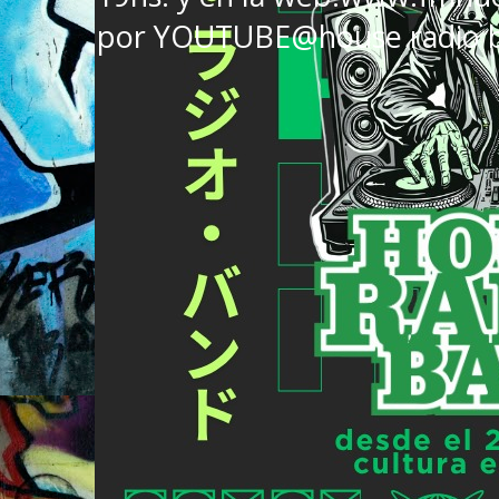
por YOUTUBE@house radio 