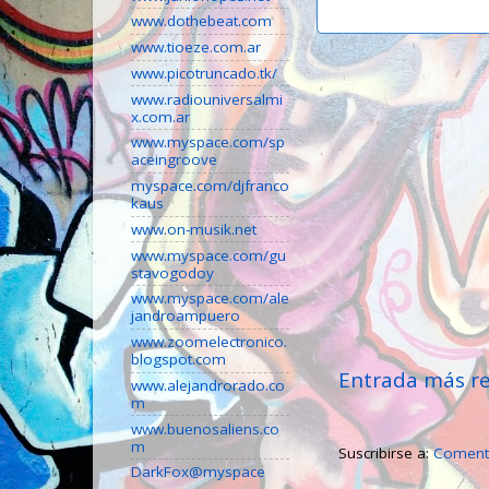
www.dothebeat.com
www.tioeze.com.ar
www.picotruncado.tk/
www.radiouniversalmi
x.com.ar
www.myspace.com/sp
aceingroove
myspace.com/djfranco
kaus
www.on-musik.net
www.myspace.com/gu
stavogodoy
www.myspace.com/ale
jandroampuero
www.zoomelectronico.
blogspot.com
Entrada más re
www.alejandrorado.co
m
www.buenosaliens.co
m
Suscribirse a:
Comenta
DarkFox@myspace