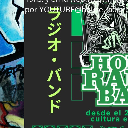
por YOUTUBE@house radio 