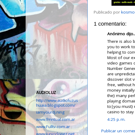
Publicado por
kosmo
1 comentario:
Anónimo dijo..
There is also 
you to work to
helping to con
Most of our ex
video games c
Number Gener
are unpredicta
discover slot
free, without h
money initiall
AUDIOLUZ
the} many per
http://www.audioluzus
playing domain
huaia.blogspot.com/
to|you must} m
casino to stay 
iamyourdj.ning
4:25 p. m.
www.fmritual.com.ar
www.Fulltv.com.ar
Publicar un come
www.juniorlopez.net