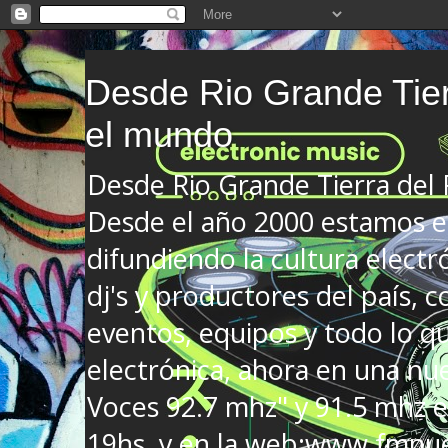
Desde Rio Grande Tier
el mundo
Desde Rio Grande Tierra del
Desde el año 2000 estamos en
difundiendo la cultura electr
dj's y productores del país, co
eventos, equipos y todo lo que
electrónica, ahora en una nu
Voces 92.7 mhz" y 91.5 mhz e
19hs. y en la web:www.fmnue