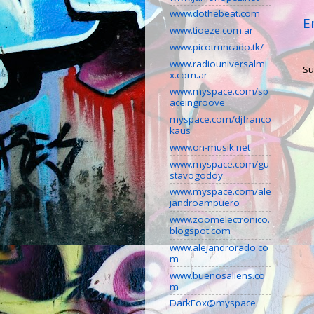
www.dothebeat.com
E
www.tioeze.com.ar
www.picotruncado.tk/
www.radiouniversalmi
Su
x.com.ar
www.myspace.com/sp
aceingroove
myspace.com/djfranco
kaus
www.on-musik.net
www.myspace.com/gu
stavogodoy
www.myspace.com/ale
jandroampuero
www.zoomelectronico.
blogspot.com
www.alejandrorado.co
m
www.buenosaliens.co
m
DarkFox@myspace