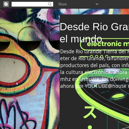
Desde Rio Gran
el mundo
Desde Rio Grande Tierra del
eter de Río Grande, difundien
productores del país, con info
la cultura electrónica, ahor
mhz en Ushuaia, los domingo
ahora por YOUTUBE@house 