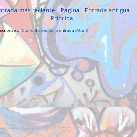
ntrada más reciente
Página
Entrada antigua
Principal
scribirse a:
Comentarios de la entrada (Atom)