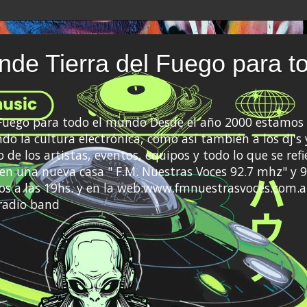
de Tierra del Fuego para t
 Fuego para todo el mundo Desde el año 2000 estamos 
do la cultura electrónica, como así también a los dj's 
 de los artistas, eventos, equipos y todo lo que se refi
a en una nueva casa " F.M. Nuestras Voces 92.7 mhz" y 9
s a las 19hs. y en la web:www.fmnuestrasvoces.com.a
radio band