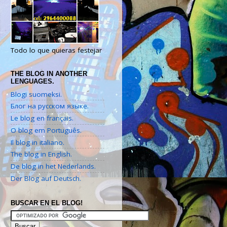
Todo lo que quieras festejar
THE BLOG IN ANOTHER
LENGUAGES.
Blogi suomeksi.
Блог на русском языке.
Le blog en français.
O blog em Português.
Il blog in italiano.
The blog in English.
De blog in het Nederlands.
Der Blog auf Deutsch.
BUSCAR EN EL BLOG!