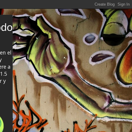
odo
en el
y
ere a
1.5
r y