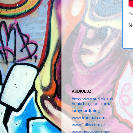
Pu
N
AUDIOLUZ
http://www.audioluzus
huaia.blogspot.com/
iamyourdj.ning
www.fmritual.com.ar
www.Fulltv.com.ar
www.juniorlopez.net