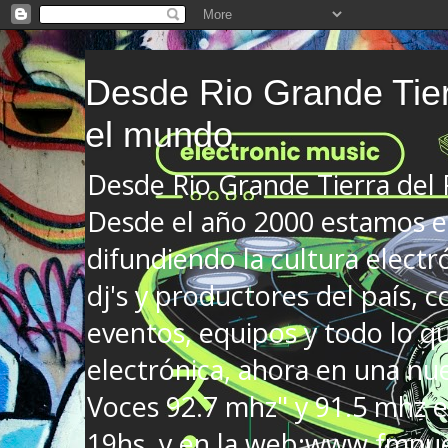
Desde Rio Grande Tier
el mundo
Desde Rio Grande Tierra del
Desde el año 2000 estamos en
difundiendo la cultura electr
dj's y productores del país, co
eventos, equipos y todo lo que
electrónica, ahora en una nu
Voces 92.7 mhz" y 91.5 mhz e
19hs. y en la web:www.fmnue