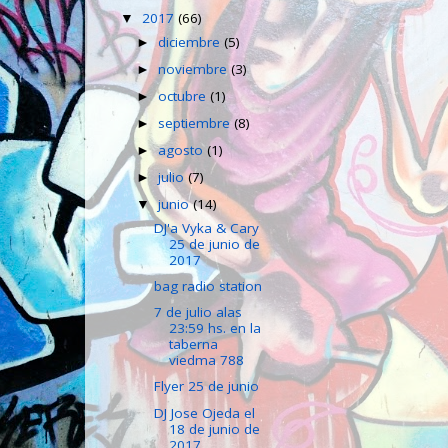
2017
(66)
▼
diciembre
(5)
►
noviembre
(3)
►
octubre
(1)
►
septiembre
(8)
►
agosto
(1)
►
julio
(7)
►
junio
(14)
▼
DJ'a Vyka & Cary
25 de junio de
2017
bag radio station
7 de julio alas
23:59 hs. en la
taberna
viedma 788
Flyer 25 de junio
DJ Jose Ojeda el
18 de junio de
2017