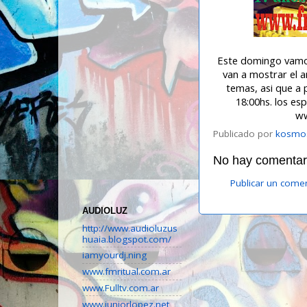
Este domingo vamos 
van a mostrar el a
temas, asi que a 
18:00hs. los es
ww
Publicado por
kosmo
No hay comentari
Publicar un come
AUDIOLUZ
http://www.audioluzus
huaia.blogspot.com/
iamyourdj.ning
www.fmritual.com.ar
www.Fulltv.com.ar
www.juniorlopez.net