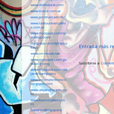
www.dothebeat.com
www.tioeze.com.ar
www.picotruncado.tk/
www.radiouniversalmi
x.com.ar
www.myspace.com/sp
aceingroove
myspace.com/djfranco
Entrada más re
kaus
www.on-musik.net
www.myspace.com/gu
Suscribirse a:
Comenta
stavogodoy
www.myspace.com/ale
jandroampuero
www.zoomelectronico.
blogspot.com
www.alejandrorado.co
m
www.buenosaliens.co
m
DarkFox@myspace