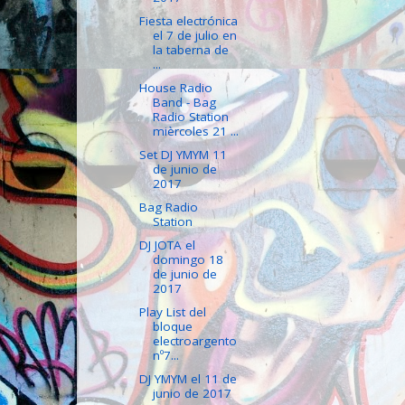
Fiesta electrónica
el 7 de julio en
la taberna de
...
House Radio
Band - Bag
Radio Station
mièrcoles 21 ...
Set DJ YMYM 11
de junio de
2017
Bag Radio
Station
DJ JOTA el
domingo 18
de junio de
2017
Play List del
bloque
electroargento
nº7...
DJ YMYM el 11 de
junio de 2017