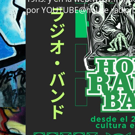
por YOUTUBE@house radio 