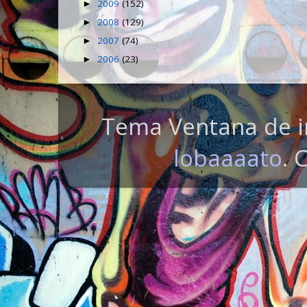
2009
(152)
►
2008
(129)
►
2007
(74)
►
2006
(23)
►
Tema Ventana de i
lobaaaato
. 