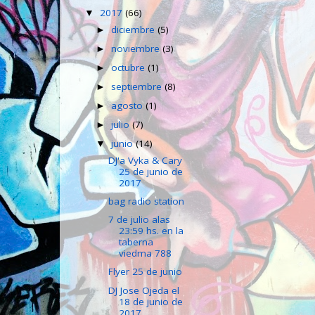
2017
(66)
▼
diciembre
(5)
►
noviembre
(3)
►
octubre
(1)
►
septiembre
(8)
►
agosto
(1)
►
julio
(7)
►
junio
(14)
▼
DJ'a Vyka & Cary
25 de junio de
2017
bag radio station
7 de julio alas
23:59 hs. en la
taberna
viedma 788
Flyer 25 de junio
DJ Jose Ojeda el
18 de junio de
2017