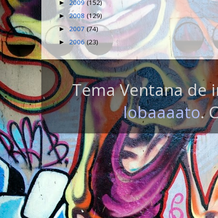
2009
(152)
►
2008
(129)
►
2007
(74)
►
2006
(23)
►
Tema Ventana de i
lobaaaato
. 