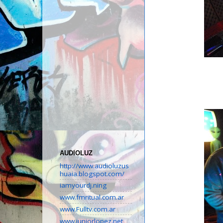
AUDIOLUZ
http://www.audioluzus
huaia.blogspot.com/
iamyourdj.ning
www.fmritual.com.ar
www.Fulltv.com.ar
www.juniorlopez.net