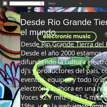
Desde Rio Grande Tier
el mundo
Desde Rio Grande Tierra del
Desde el año 2000 estamos en
difundiendo la cultura electr
dj's y productores del país, co
eventos, equipos y todo lo que
electrónica, ahora en una nu
Voces 92.7 mhz" y 91.5 mhz e
19hs. y en la web:www.fmnue