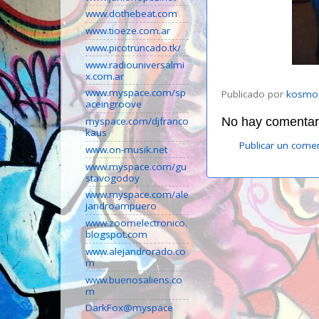
www.dothebeat.com
www.tioeze.com.ar
www.picotruncado.tk/
www.radiouniversalmi
x.com.ar
www.myspace.com/sp
Publicado por
kosmo
aceingroove
No hay comentari
myspace.com/djfranco
kaus
Publicar un come
www.on-musik.net
www.myspace.com/gu
stavogodoy
www.myspace.com/ale
jandroampuero
www.zoomelectronico.
blogspot.com
www.alejandrorado.co
m
www.buenosaliens.co
m
DarkFox@myspace