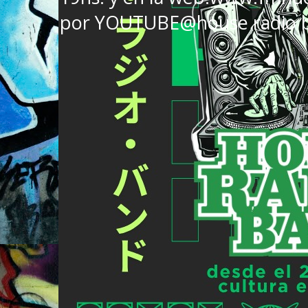
por YOUTUBE@house radio 