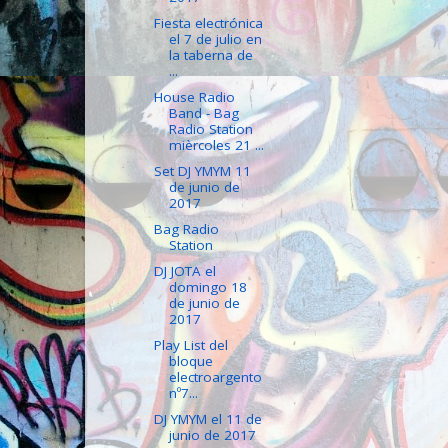
Fiesta electrónica
el 7 de julio en
la taberna de
...
House Radio
Band - Bag
Radio Station
mièrcoles 21 ...
Set DJ YMYM 11
de junio de
2017
Bag Radio
Station
DJ JOTA el
domingo 18
de junio de
2017
Play List del
bloque
electroargento
nº7...
DJ YMYM el 11 de
junio de 2017