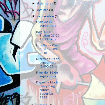
diciembre
(2)
►
octubre
(3)
►
septiembre
(6)
▼
Flyer 30 de
septiembre
Bag Radio
Station 26-09-
18 23:59hs
Luis Nieva Küar
dj set 23-09-
2018
Miércoles 19 de
septiembre
IZARO 22hs.
Flyer del 16 de
septiembre
Depeche Mode -
Everything
counts -
Superflash
1983
agosto
(4)