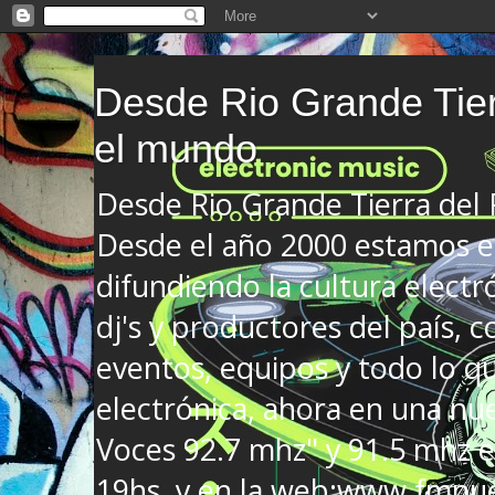
Desde Rio Grande Tier
el mundo
Desde Rio Grande Tierra del
Desde el año 2000 estamos en
difundiendo la cultura electr
dj's y productores del país, co
eventos, equipos y todo lo que
electrónica, ahora en una nu
Voces 92.7 mhz" y 91.5 mhz e
19hs. y en la web:www.fmnue