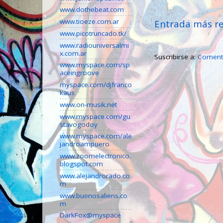
www.dothebeat.com
www.tioeze.com.ar
Entrada más re
www.picotruncado.tk/
www.radiouniversalmi
x.com.ar
Suscribirse a:
Comenta
www.myspace.com/sp
aceingroove
myspace.com/djfranco
kaus
www.on-musik.net
www.myspace.com/gu
stavogodoy
www.myspace.com/ale
jandroampuero
www.zoomelectronico.
blogspot.com
www.alejandrorado.co
m
www.buenosaliens.co
m
DarkFox@myspace