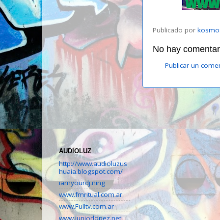
Publicado por
kosmo
No hay comentari
Publicar un come
AUDIOLUZ
http://www.audioluzus
huaia.blogspot.com/
iamyourdj.ning
www.fmritual.com.ar
www.Fulltv.com.ar
www.juniorlopez.net