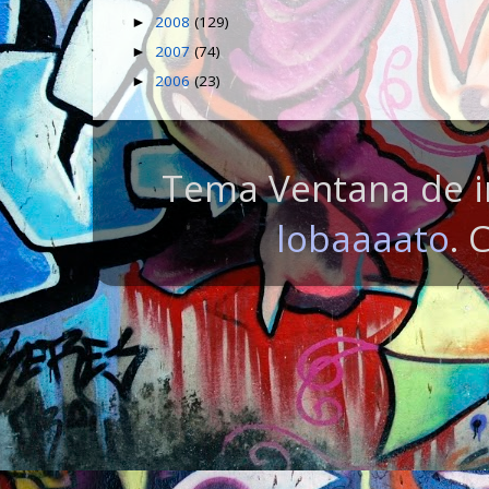
2008
(129)
►
2007
(74)
►
2006
(23)
►
Tema Ventana de i
lobaaaato
. 