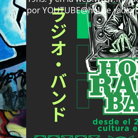
por YOUTUBE@house radio 