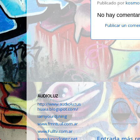
Publicado por
kosmo
No hay comentari
Publicar un come
AUDIOLUZ
http://www.audioluzus
huaia.blogspot.com/
iamyourdj.ning
www.fmritual.com.ar
www.Fulltv.com.ar
Entrada más re
www.juniorlopez.net