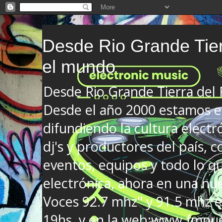
Desde Rio Grande Tier
el mundo
Desde Rio Grande Tierra del
Desde el año 2000 estamos en
difundiendo la cultura electr
dj's y productores del país, co
eventos, equipos y todo lo que
electrónica, ahora en una nu
Voces 92.7 mhz" y 91.5 mhz e
19hs. y en la web:www.fmnue