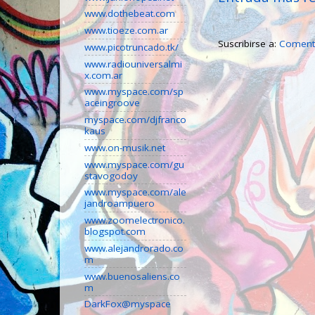
www.dothebeat.com
www.tioeze.com.ar
Suscribirse a:
Comenta
www.picotruncado.tk/
www.radiouniversalmi
x.com.ar
www.myspace.com/sp
aceingroove
myspace.com/djfranco
kaus
www.on-musik.net
www.myspace.com/gu
stavogodoy
www.myspace.com/ale
jandroampuero
www.zoomelectronico.
blogspot.com
www.alejandrorado.co
m
www.buenosaliens.co
m
DarkFox@myspace