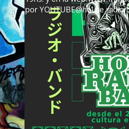
por YOUTUBE@house radio 