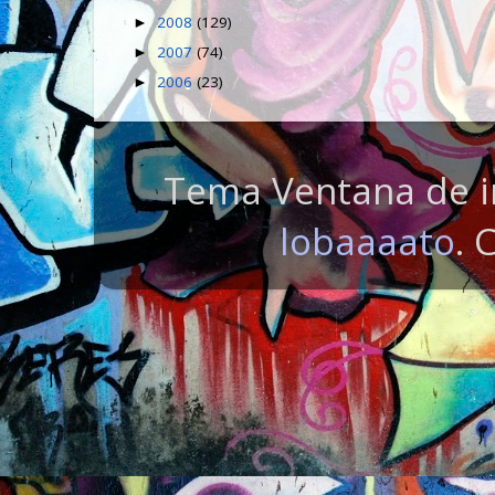
2008
(129)
►
2007
(74)
►
2006
(23)
►
Tema Ventana de i
lobaaaato
. 