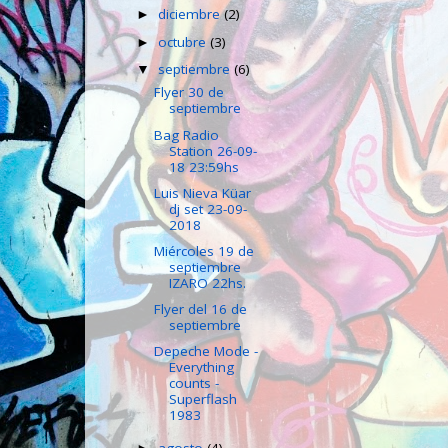
diciembre
(2)
►
octubre
(3)
►
septiembre
(6)
▼
Flyer 30 de
septiembre
Bag Radio
Station 26-09-
18 23:59hs
Luis Nieva Küar
dj set 23-09-
2018
Miércoles 19 de
septiembre
IZARO 22hs.
Flyer del 16 de
septiembre
Depeche Mode -
Everything
counts -
Superflash
1983
agosto
(4)