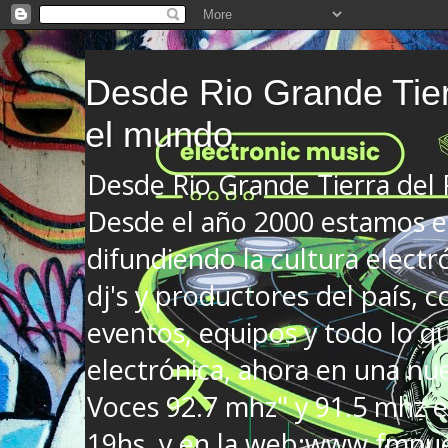
Desde Rio Grande Tier
el mundo
Desde Rio Grande Tierra del
Desde el año 2000 estamos en
difundiendo la cultura electr
dj's y productores del país, co
eventos, equipos y todo lo que
electrónica, ahora en una nu
Voces 92.7 mhz" y 91.5 mhz e
19hs. y en la web:www.fmnue