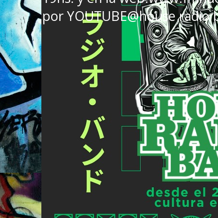
por YOUTUBE@house radio 