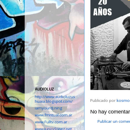
AUDIOLUZ
http://www.audioluzus
Publicado por
kosmo
huaia.blogspot.com/
iamyourdj.ning
No hay comentari
www.fmritual.com.ar
Publicar un come
www.Fulltv.com.ar
www.juniorlopez.net