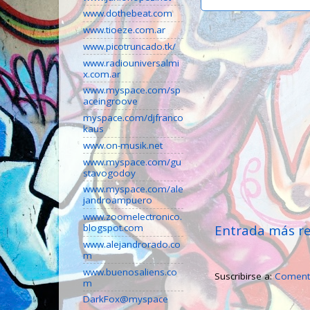
www.dothebeat.com
www.tioeze.com.ar
www.picotruncado.tk/
www.radiouniversalmi
x.com.ar
www.myspace.com/sp
aceingroove
myspace.com/djfranco
kaus
www.on-musik.net
www.myspace.com/gu
stavogodoy
www.myspace.com/ale
jandroampuero
www.zoomelectronico.
Entrada más re
blogspot.com
www.alejandrorado.co
m
www.buenosaliens.co
Suscribirse a:
Comenta
m
DarkFox@myspace