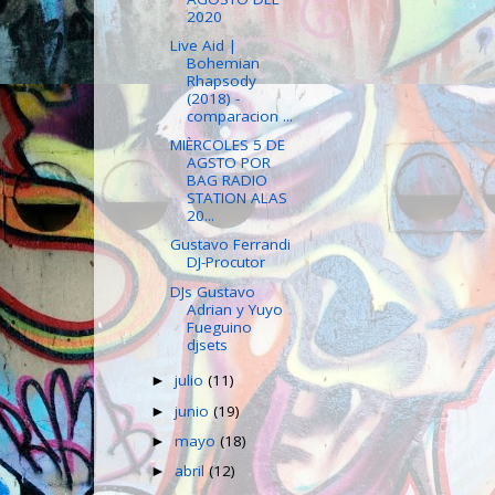
2020
Live Aid |
Bohemian
Rhapsody
(2018) -
comparacion ...
MIÈRCOLES 5 DE
AGSTO POR
BAG RADIO
STATION ALAS
20...
Gustavo Ferrandi
DJ-Procutor
DJs Gustavo
Adrian y Yuyo
Fueguino
djsets
julio
(11)
►
junio
(19)
►
mayo
(18)
►
abril
(12)
►