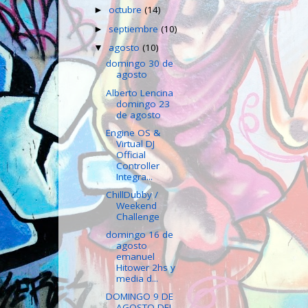
octubre
(14)
►
septiembre
(10)
►
agosto
(10)
▼
domingo 30 de
agosto
Alberto Lencina
domingo 23
de agosto
Engine OS &
Virtual DJ
Official
Controller
Integra...
ChillDubby /
Weekend
Challenge
domingo 16 de
agosto
emanuel
Hitower 2hs y
media d...
DOMINGO 9 DE
AGOSTO DEL