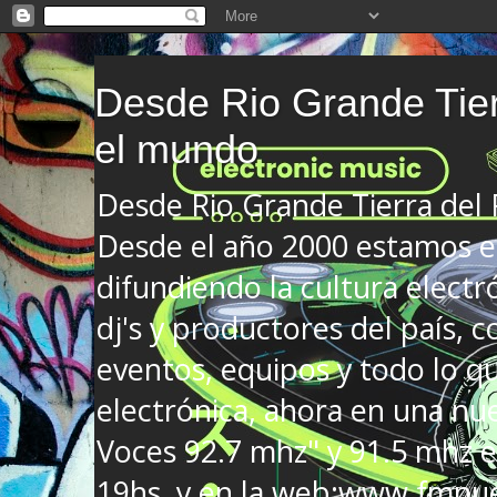
Desde Rio Grande Tier
el mundo
Desde Rio Grande Tierra del
Desde el año 2000 estamos en
difundiendo la cultura electr
dj's y productores del país, co
eventos, equipos y todo lo que
electrónica, ahora en una nu
Voces 92.7 mhz" y 91.5 mhz e
19hs. y en la web:www.fmnue