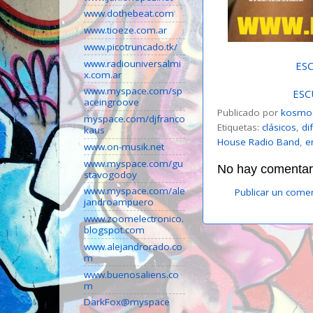
www.dothebeat.com
www.tioeze.com.ar
www.picotruncado.tk/
www.radiouniversalmi
ES
x.com.ar
www.myspace.com/sp
ESC
aceingroove
Publicado por
kosmo
myspace.com/djfranco
Etiquetas:
clásicos
,
di
kaus
House Radio Band
,
e
www.on-musik.net
www.myspace.com/gu
No hay comentari
stavogodoy
www.myspace.com/ale
Publicar un come
jandroampuero
www.zoomelectronico.
blogspot.com
www.alejandrorado.co
m
www.buenosaliens.co
m
DarkFox@myspace