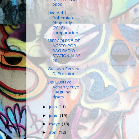
2020
Live Aid |
Bohemian
Rhapsody
(2018) -
comparacion ...
MIÈRCOLES 5 DE
AGSTO POR
BAG RADIO
STATION ALAS
20...
Gustavo Ferrandi
DJ-Procutor
DJs Gustavo
Adrian y Yuyo
Fueguino
djsets
julio
(11)
►
junio
(19)
►
mayo
(18)
►
abril
(12)
►