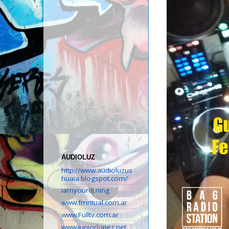
AUDIOLUZ
http://www.audioluzus
huaia.blogspot.com/
iamyourdj.ning
www.fmritual.com.ar
www.Fulltv.com.ar
www.juniorlopez.net