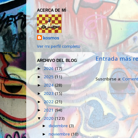
ACERCA DE MÍ
kosmos
Ver mi perfil completo
Entrada más re
ARCHIVO DEL BLOG
2026
(17)
►
2025
(11)
►
Suscribirse a:
Comenta
2024
(28)
►
2023
(15)
►
2022
(21)
►
2021
(94)
►
2020
(123)
▼
diciembre
(3)
►
noviembre
(10)
►