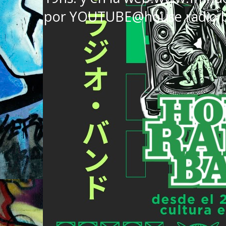
por YOUTUBE@house radio 