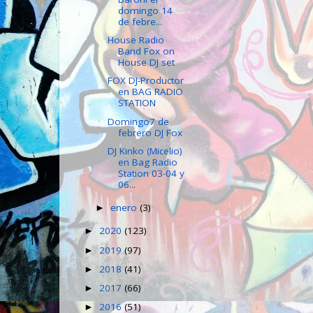
domingo 14
de febre...
House Radio
Band Fox on
House DJ set
FOX DJ-Productor
en BAG RADIO
STATION
Domingo7 de
febrero DJ Fox
DJ Kinko (Micelio)
en Bag Radio
Station 03-04 y
06...
enero
(3)
►
2020
(123)
►
2019
(97)
►
2018
(41)
►
2017
(66)
►
2016
(51)
►