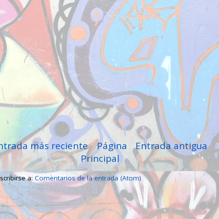
ntrada más reciente
Página
Entrada antigua
Principal
scribirse a:
Comentarios de la entrada (Atom)