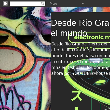
Desde Rio Gran
el mundo
Desde Rio Grande Tierra del
eter de Río Grande, difundien
productores del país, con info
la cultura electrónica, ahor
mhz en Ushuaia, los domingo
ahora por YOUTUBE@house 