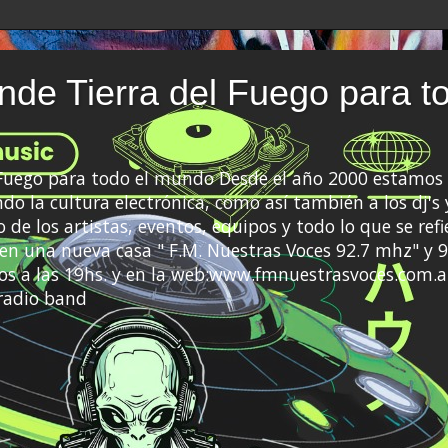
de Tierra del Fuego para t
 Fuego para todo el mundo Desde el año 2000 estamos 
do la cultura electrónica, como así también a los dj's 
 de los artistas, eventos, equipos y todo lo que se refi
a en una nueva casa " F.M. Nuestras Voces 92.7 mhz" y 9
s a las 19hs. y en la web:www.fmnuestrasvoces.com.a
radio band