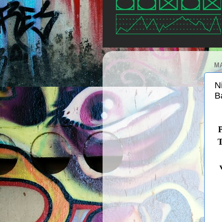
MA
N
B
P
T