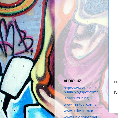
AUDIOLUZ
Pu
http://www.audioluzus
huaia.blogspot.com/
N
iamyourdj.ning
www.fmritual.com.ar
www.Fulltv.com.ar
www.juniorlopez.net