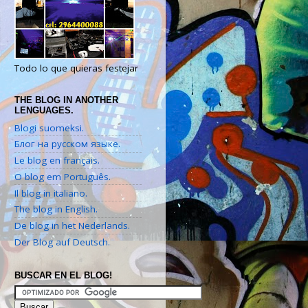
Todo lo que quieras festejar
THE BLOG IN ANOTHER
LENGUAGES.
Blogi suomeksi.
Блог на русском языке.
Le blog en français.
O blog em Português.
Il blog in italiano.
The blog in English.
De blog in het Nederlands.
Der Blog auf Deutsch.
BUSCAR EN EL BLOG!