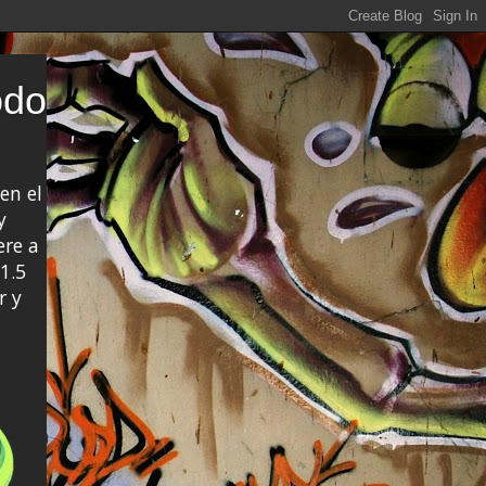
odo
en el
y
ere a
1.5
r y