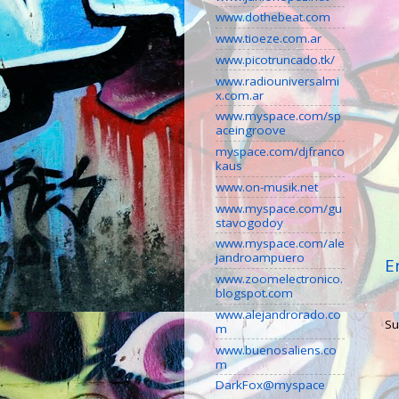
www.dothebeat.com
www.tioeze.com.ar
www.picotruncado.tk/
www.radiouniversalmi
x.com.ar
www.myspace.com/sp
aceingroove
myspace.com/djfranco
kaus
www.on-musik.net
www.myspace.com/gu
stavogodoy
www.myspace.com/ale
jandroampuero
E
www.zoomelectronico.
blogspot.com
www.alejandrorado.co
Su
m
www.buenosaliens.co
m
DarkFox@myspace