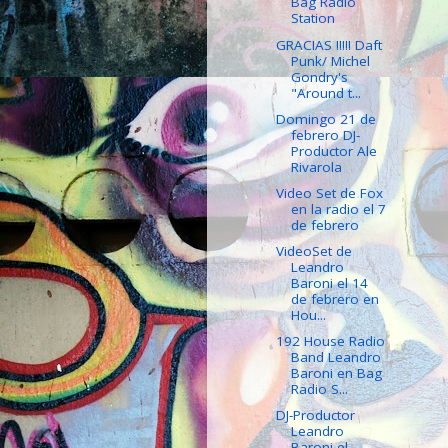
Bag Radio
Station
GRACIAS !!!!! Daft
Punk/ Michel
Gondry's
"Around t...
Domingo 21 de
febrero DJ-
Productor Ale
Rivarola
Video Set de Fox
en la radio el 7
de febrero
VideoSet de
Leandro
Baroni el 14
de febrero en
Hou...
192 House Radio
Band Leandro
Baroni en Bag
Radio S...
DJ-Productor
Leandro
Baroni el