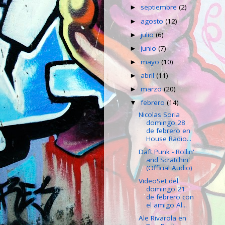
septiembre
(2)
►
agosto
(12)
►
julio
(6)
►
junio
(7)
►
mayo
(10)
►
abril
(11)
►
marzo
(20)
►
febrero
(14)
▼
Nicolas Soria
domingo 28
de febrero en
House Radio...
Daft Punk - Rollin'
and Scratchin'
(Official Audio)
VideoSet del
domingo 21
de febrero con
el amigo Al...
Ale Rivarola en