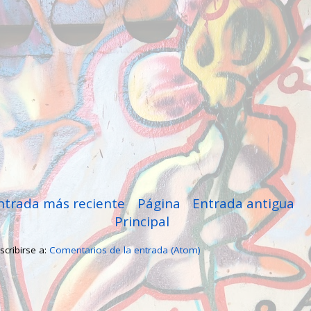
ntrada más reciente
Página
Entrada antigua
Principal
scribirse a:
Comentarios de la entrada (Atom)