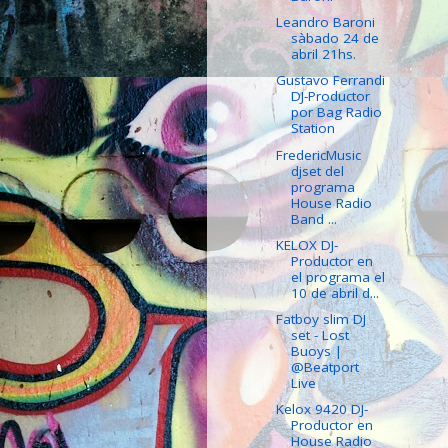
Leandro Baroni
sàbado 24 de
abril 21hs.
Gustavo Ferrandi
DJ-Productor
por Bag Radio
Station
FredericMusic
djset del
programa
House Radio
Band ...
KELOX DJ-
Productor en
el programa el
10 de abril d...
Fatboy slim DJ
set - Lost
Buoys |
@Beatport
Live
Kelox 9420 DJ-
Productor en
House Radio