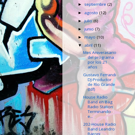
septiembre
(2)
►
agosto
(12)
►
julio
(6)
►
junio
(7)
►
mayo
(10)
►
abril
(11)
▼
Mes Aniverasario
del programa
por los 21
años
Gustavo Ferrandi
DJ-Productor
de Rìo Grande
(tdf)
House Radio
Band en Bag
Radio Station
Terminando
e...
202-House Radio
Band Leandro
Baroni