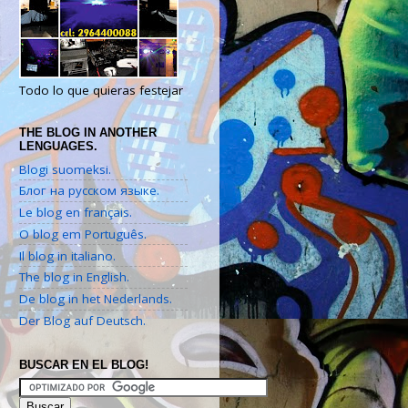
Todo lo que quieras festejar
THE BLOG IN ANOTHER
LENGUAGES.
Blogi suomeksi.
Блог на русском языке.
Le blog en français.
O blog em Português.
Il blog in italiano.
The blog in English.
De blog in het Nederlands.
Der Blog auf Deutsch.
BUSCAR EN EL BLOG!