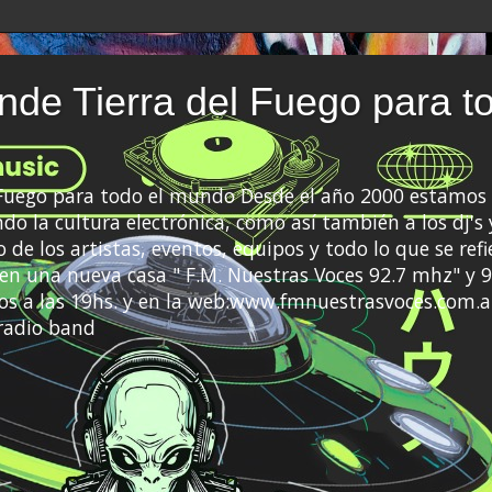
de Tierra del Fuego para t
 Fuego para todo el mundo Desde el año 2000 estamos 
do la cultura electrónica, como así también a los dj's 
 de los artistas, eventos, equipos y todo lo que se refi
a en una nueva casa " F.M. Nuestras Voces 92.7 mhz" y 9
s a las 19hs. y en la web:www.fmnuestrasvoces.com.a
radio band