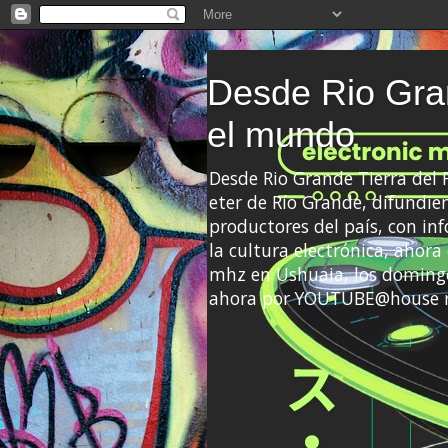
Desde Rio Gran
el mundo
Desde Rio Grande Tierra del
eter de Río Grande, difundien
productores del país, con info
la cultura electrónica, ahor
mhz en Ushuaia, los domingo
ahora por YOUTUBE@house 