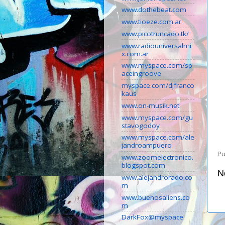
www.dothebeat.com
www.tioeze.com.ar
www.picotruncado.tk/
www.radiouniversalmi
x.com.ar
www.myspace.com/sp
aceingroove
myspace.com/djfranco
kaus
www.on-musik.net
www.myspace.com/gu
stavogodoy
www.myspace.com/ale
jandroampuero
Pu
www.zoomelectronico.
blogspot.com
N
www.alejandrorado.co
m
www.buenosaliens.co
m
DarkFox@myspace