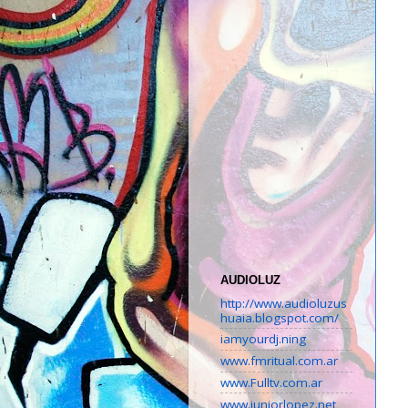
AUDIOLUZ
http://www.audioluzus
huaia.blogspot.com/
iamyourdj.ning
www.fmritual.com.ar
www.Fulltv.com.ar
www.juniorlopez.net