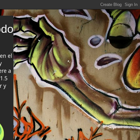
odo
en el
y
ere a
1.5
r y