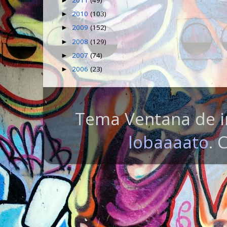
2011
(49)
►
2010
(103)
►
2009
(152)
►
2008
(129)
►
2007
(74)
►
2006
(23)
►
Tema Ventana de i
lobaaaato
. 