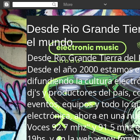
Desde Rio Grande Tier
el mundo
Desde Rio Grande Tierra del
Desde el año 2000 estamos en
difundiendo la cultura electr
dj's y productores del país, co
eventos, equipos y todo lo que
electrónica, ahora en una nu
Voces 92.7 mhz" y 91.5 mhz e
19hs. y en la web:www.fmnue