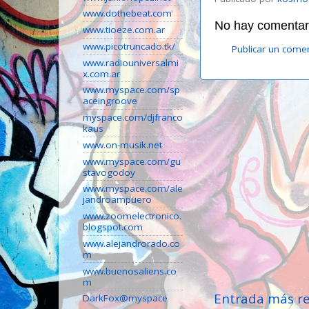
www.dothebeat.com
No hay comentari
www.tioeze.com.ar
www.picotruncado.tk/
Publicar un come
www.radiouniversalmi
x.com.ar
www.myspace.com/sp
aceingroove
myspace.com/djfranco
kaus
www.on-musik.net
www.myspace.com/gu
stavogodoy
www.myspace.com/ale
jandroampuero
www.zoomelectronico.
blogspot.com
www.alejandrorado.co
m
www.buenosaliens.co
m
Entrada más re
DarkFox@myspace