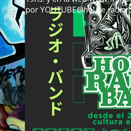
por YOUTUBE@house radio 