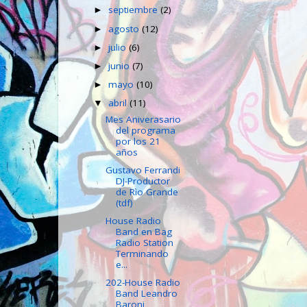
septiembre
(2)
►
agosto
(12)
►
julio
(6)
►
junio
(7)
►
mayo
(10)
►
abril
(11)
▼
Mes Aniverasario
del programa
por los 21
años
Gustavo Ferrandi
DJ-Productor
de Rìo Grande
(tdf)
House Radio
Band en Bag
Radio Station
Terminando
e...
202-House Radio
Band Leandro
Baroni