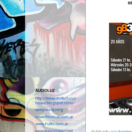
0
AUDIOLUZ
http://www.audioluzus
huaia.blogspot.com/
iamyourdj.ning
www.fmritual.com.ar
www.Fulltv.com.ar
www.juniorlopez.net
Publicado por
kosmo