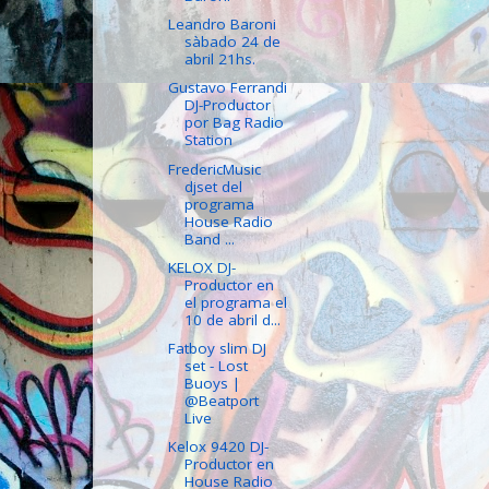
Leandro Baroni
sàbado 24 de
abril 21hs.
Gustavo Ferrandi
DJ-Productor
por Bag Radio
Station
FredericMusic
djset del
programa
House Radio
Band ...
KELOX DJ-
Productor en
el programa el
10 de abril d...
Fatboy slim DJ
set - Lost
Buoys |
@Beatport
Live
Kelox 9420 DJ-
Productor en
House Radio