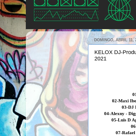
DOMINGO, ABRIL 11, 
KELOX DJ-Product
2021
0
02-Maxi Ibo
03-DJ 
04-Alexny - Dig
05-Luis D A
06
07-Rafael