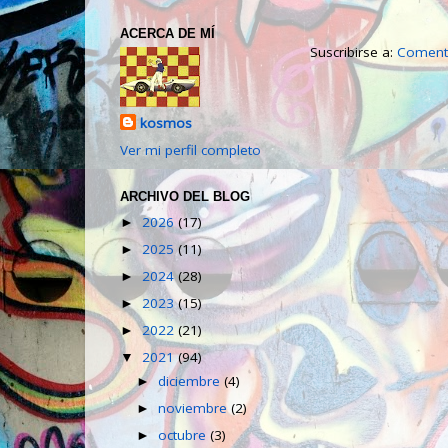
ACERCA DE MÍ
Suscribirse a:
Comenta
kosmos
Ver mi perfil completo
ARCHIVO DEL BLOG
2026
(17)
►
2025
(11)
►
2024
(28)
►
2023
(15)
►
2022
(21)
►
2021
(94)
▼
diciembre
(4)
►
noviembre
(2)
►
octubre
(3)
►