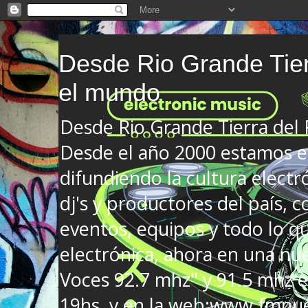
Desde Rio Grande Tier
el mundo
Desde Rio Grande Tierra del
Desde el año 2000 estamos en
difundiendo la cultura electr
dj's y productores del país, co
eventos, equipos y todo lo que
electrónica, ahora en una nu
Voces 92.7 mhz" y 91.5 mhz e
19hs. y en la web:www.fmnue