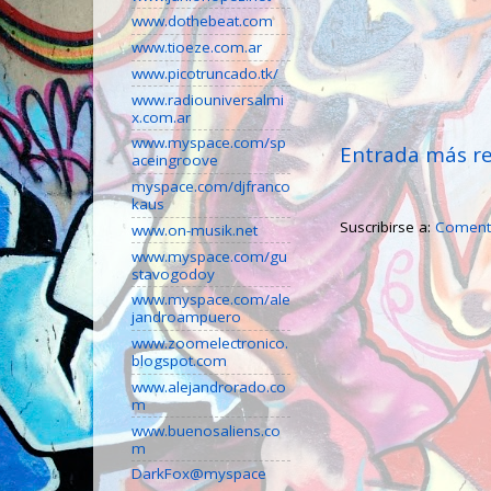
www.dothebeat.com
www.tioeze.com.ar
www.picotruncado.tk/
www.radiouniversalmi
x.com.ar
www.myspace.com/sp
Entrada más re
aceingroove
myspace.com/djfranco
kaus
Suscribirse a:
Comenta
www.on-musik.net
www.myspace.com/gu
stavogodoy
www.myspace.com/ale
jandroampuero
www.zoomelectronico.
blogspot.com
www.alejandrorado.co
m
www.buenosaliens.co
m
DarkFox@myspace