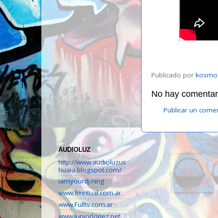
Publicado por
kosmo
No hay comentari
Publicar un come
AUDIOLUZ
http://www.audioluzus
huaia.blogspot.com/
iamyourdj.ning
www.fmritual.com.ar
www.Fulltv.com.ar
www.juniorlopez.net