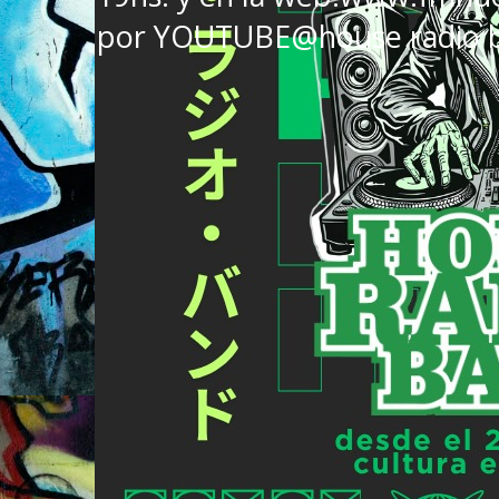
por YOUTUBE@house radio 