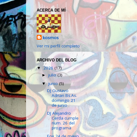
ACERCA DE MÍ
kosmos
Ver mi perfil completo
ARCHIVO DEL BLOG
2026
(17)
▼
julio
(3)
►
junio
(5)
▼
DJ Gustavo
Adrian Bs.As.
domingo 21
de junio
DJ Alejandro
Cerda cumple
num. 26 del
programa
Fox 24 de mayo