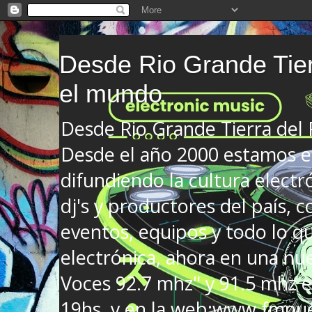
Desde Rio Grande Tier
el mundo
Desde Rio Grande Tierra del
Desde el año 2000 estamos en
difundiendo la cultura electr
dj's y productores del país, co
eventos, equipos y todo lo que
electrónica, ahora en una nu
Voces 92.7 mhz" y 91.5 mhz e
19hs. y en la web:www.fmnue