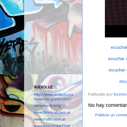
escuchar
escuchar 
escuchar 
esc
AUDIOLUZ
Publicado por
kosmo
http://www.audioluzus
huaia.blogspot.com/
No hay comentari
iamyourdj.ning
www.fmritual.com.ar
Publicar un come
www.Fulltv.com.ar
www.juniorlopez.net