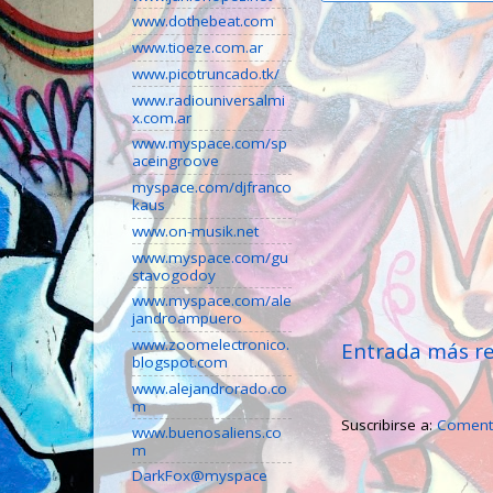
www.dothebeat.com
www.tioeze.com.ar
www.picotruncado.tk/
www.radiouniversalmi
x.com.ar
www.myspace.com/sp
aceingroove
myspace.com/djfranco
kaus
www.on-musik.net
www.myspace.com/gu
stavogodoy
www.myspace.com/ale
jandroampuero
www.zoomelectronico.
Entrada más re
blogspot.com
www.alejandrorado.co
m
Suscribirse a:
Comenta
www.buenosaliens.co
m
DarkFox@myspace