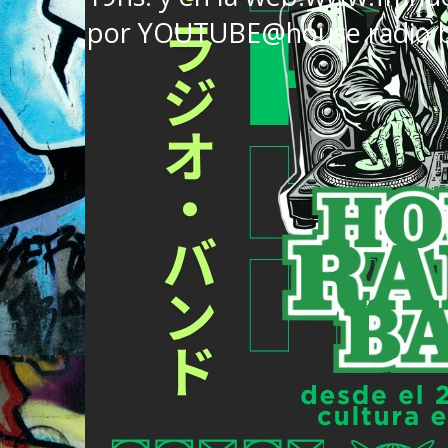
por YOUTUBE@house radio 