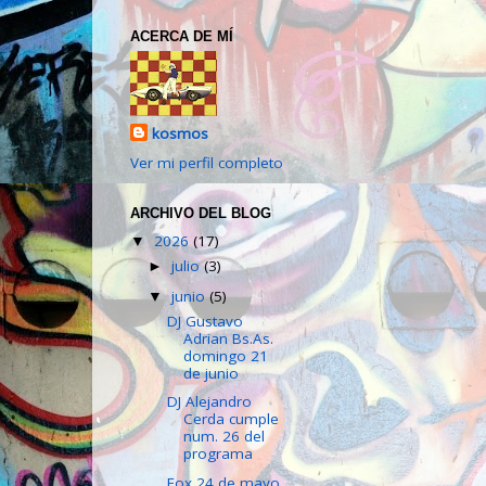
ACERCA DE MÍ
kosmos
Ver mi perfil completo
ARCHIVO DEL BLOG
2026
(17)
▼
julio
(3)
►
junio
(5)
▼
DJ Gustavo
Adrian Bs.As.
domingo 21
de junio
DJ Alejandro
Cerda cumple
num. 26 del
programa
Fox 24 de mayo