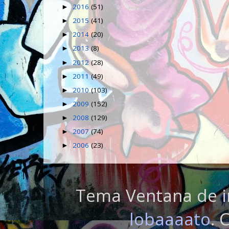
2016
(51)
►
2015
(41)
►
2014
(20)
►
2013
(8)
►
2012
(28)
►
2011
(49)
►
2010
(103)
►
2009
(152)
►
2008
(129)
►
2007
(74)
►
2006
(23)
►
Tema Ventana de i
lobaaaato
. 