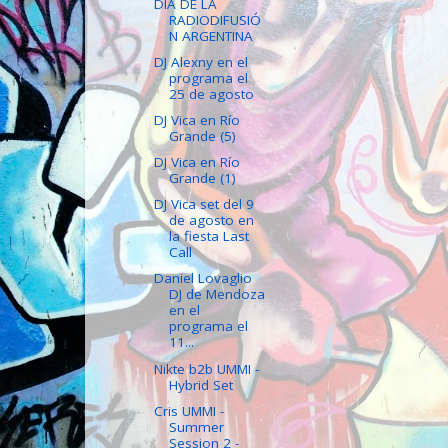
DÍA DE LA
RADIODIFUSIÓ
N ARGENTINA
DJ Alexny en el
programa el
25 de agosto
DJ Vica en Río
Grande (5)
DJ Vica en Río
Grande (1)
DJ Vica set del 9
de agosto en
la fiesta Last
Call
Daniel Lovaglio
DJ de Mendoza
en el
programa el
11...
Nikte b2b UMMI -
Hybrid Set
Cris UMMI -
Summer
Session 2 -