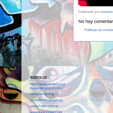
Publicado por
kosmo
No hay comentari
Publicar un come
AUDIOLUZ
http://www.audioluzus
huaia.blogspot.com/
iamyourdj.ning
www.fmritual.com.ar
www.Fulltv.com.ar
www.juniorlopez.net