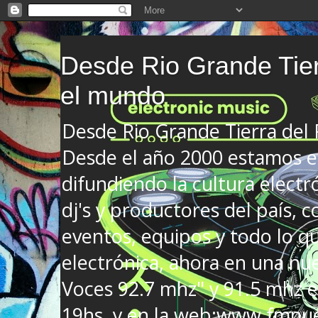
Desde Rio Grande Tier
el mundo
Desde Rio Grande Tierra del
Desde el año 2000 estamos en
difundiendo la cultura electr
dj's y productores del país, co
eventos, equipos y todo lo que
electrónica, ahora en una nu
Voces 92.7 mhz" y 91.5 mhz e
19hs. y en la web:www.fmnue