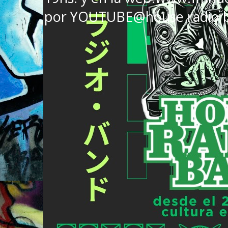
por YOUTUBE@house radio 