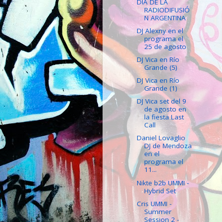
DÍA DE LA
RADIODIFUSIÓ
N ARGENTINA
DJ Alexny en el
programa el
25 de agosto
DJ Vica en Río
Grande (5)
DJ Vica en Río
Grande (1)
DJ Vica set del 9
de agosto en
la fiesta Last
Call
Daniel Lovaglio
DJ de Mendoza
en el
programa el
11...
Nikte b2b UMMI -
Hybrid Set
Cris UMMI -
Summer
Session 2 -