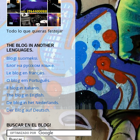
Todo lo que quieras festejar
THE BLOG IN ANOTHER
LENGUAGES.
Blogi suomeksi.
Блог на русском языке.
Le blog en français.
O blog em Português.
Il blog in italiano.
The blog in English.
De blog in het Nederlands.
Der Blog auf Deutsch.
BUSCAR EN EL BLOG!