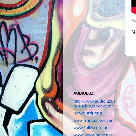
Pu
N
AUDIOLUZ
http://www.audioluzus
huaia.blogspot.com/
iamyourdj.ning
www.fmritual.com.ar
www.Fulltv.com.ar
www.juniorlopez.net