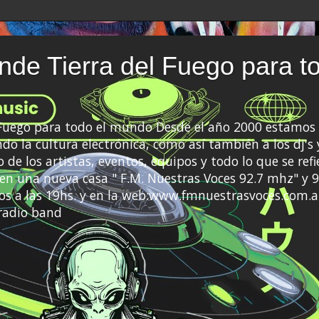
de Tierra del Fuego para t
 Fuego para todo el mundo Desde el año 2000 estamos 
do la cultura electrónica, como así también a los dj's 
 de los artistas, eventos, equipos y todo lo que se refi
a en una nueva casa " F.M. Nuestras Voces 92.7 mhz" y 9
s a las 19hs. y en la web:www.fmnuestrasvoces.com.a
radio band