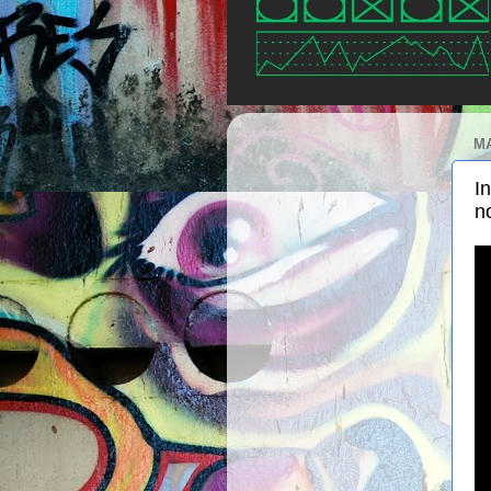
MA
I
n