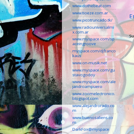
www.dothebeat.com
www.tioeze.com.ar
E
www.picotruncado.tk/
www.radiouniversalmi
x.com.ar
Su
www.myspace.com/sp
aceingroove
myspace.com/djfranco
kaus
www.on-musik.net
www.myspace.com/gu
stavogodoy
www.myspace.com/ale
jandroampuero
www.zoomelectronico.
blogspot.com
www.alejandrorado.co
m
www.buenosaliens.co
m
DarkFox@myspace