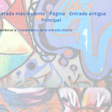
ntrada más reciente
Página
Entrada antigua
Principal
scribirse a:
Comentarios de la entrada (Atom)