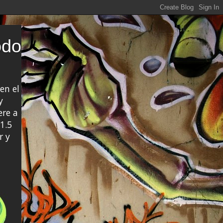
odo
en el
y
ere a
1.5
r y