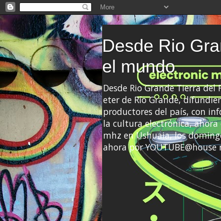
Desde Rio Gran
el mundo
Desde Rio Grande Tierra del
eter de Río Grande, difundien
productores del país, con info
la cultura electrónica, ahor
mhz en Ushuaia, los domingo
ahora por YOUTUBE@house 