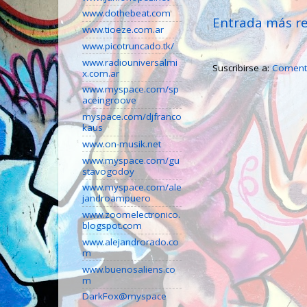
www.dothebeat.com
Entrada más re
www.tioeze.com.ar
www.picotruncado.tk/
www.radiouniversalmi
Suscribirse a:
Comenta
x.com.ar
www.myspace.com/sp
aceingroove
myspace.com/djfranco
kaus
www.on-musik.net
www.myspace.com/gu
stavogodoy
www.myspace.com/ale
jandroampuero
www.zoomelectronico.
blogspot.com
www.alejandrorado.co
m
www.buenosaliens.co
m
DarkFox@myspace