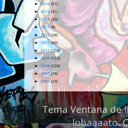
2016
(51)
►
2015
(41)
►
2014
(20)
►
2013
(8)
►
2012
(28)
►
2011
(49)
►
2010
(103)
►
2009
(152)
►
2008
(129)
►
2007
(74)
►
2006
(23)
►
Tema Ventana de i
lobaaaato
. 