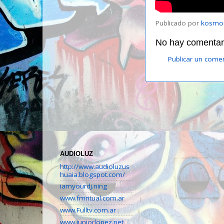
Publicado por
kosmo
No hay comentari
Publicar un come
AUDIOLUZ
http://www.audioluzus
huaia.blogspot.com/
iamyourdj.ning
www.fmritual.com.ar
www.Fulltv.com.ar
www.juniorlopez.net