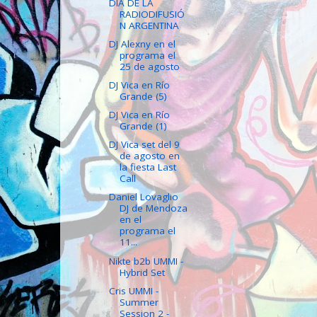
DÍA DE LA
RADIODIFUSIÓ
N ARGENTINA
DJ Alexny en el
programa el
25 de agosto
DJ Vica en Río
Grande (5)
DJ Vica en Río
Grande (1)
DJ Vica set del 9
de agosto en
la fiesta Last
Call
Daniel Lovaglio
DJ de Mendoza
en el
programa el
11...
Nikte b2b UMMI -
Hybrid Set
Cris UMMI -
Summer
Session 2 -