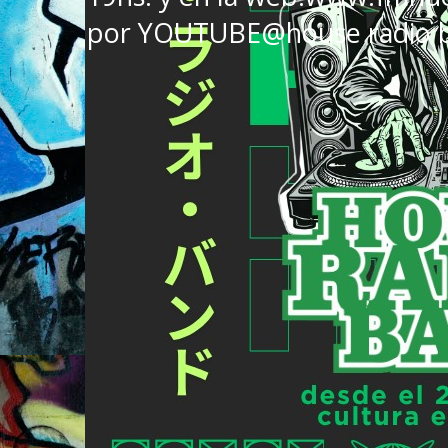
por YOUTUBE@house radio 