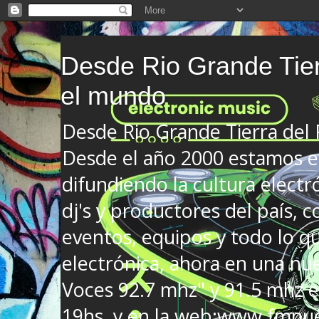
Desde Rio Grande Tier
el mundo
Desde Rio Grande Tierra del
Desde el año 2000 estamos en
difundiendo la cultura electr
dj's y productores del país, co
eventos, equipos y todo lo que
electrónica, ahora en una nu
Voces 92.7 mhz" y 91.5 mhz e
19hs. y en la web:www.fmnue